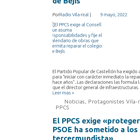
de Bejís
Por
Radio Vila-real
|
9 mayo, 2022
El Partido Popular de Castellón ha exigido 
para “iniciar con carácter inmediato la rep
hace años”. Las declaraciones las formula 
que el director general de Infraestructura
Leer mas »
Noticias
,
Protagonistes Vila-
PPCS
El PPCS exige «proteger 
PSOE ha sometido a los 
tercermundista»