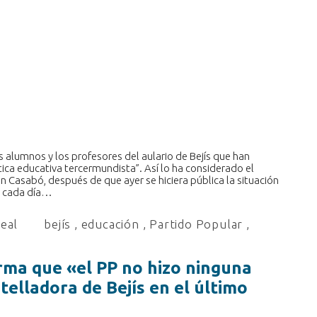
los alumnos y los profesores del aulario de Bejís que han
ca educativa tercermundista”. Así lo ha considerado el
n Casabó, después de que ayer se hiciera pública la situación
n cada día…
real
bejís
,
educación
,
Partido Popular
,
rma que «el PP no hizo ninguna
elladora de Bejís en el último