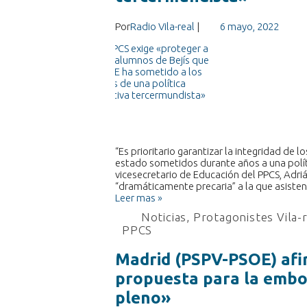
Por
Radio Vila-real
|
6 mayo, 2022
“Es prioritario garantizar la integridad de 
estado sometidos durante años a una políti
vicesecretario de Educación del PPCS, Adriá
“dramáticamente precaria” a la que asiste
Leer mas »
Noticias
,
Protagonistes Vila-
PPCS
Madrid (PSPV-PSOE) afi
propuesta para la embot
pleno»