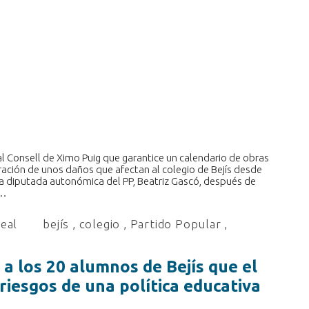
al Consell de Ximo Puig que garantice un calendario de obras
aración de unos daños que afectan al colegio de Bejís desde
la diputada autonómica del PP, Beatriz Gascó, después de
s…
real
bejís
,
colegio
,
Partido Popular
,
a los 20 alumnos de Bejís que el
riesgos de una política educativa