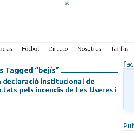
icias
Fútbol
Directo
Nosotros
Tarifas
fa
s Tagged “bejís”
 declaració institucional de
ctats pels incendis de Les Useres i
2
Pub