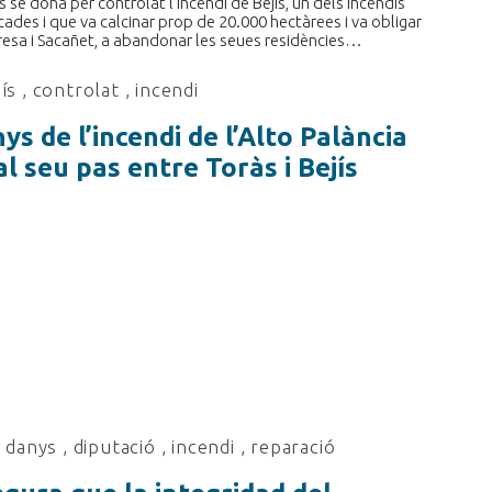
 se dona per controlat l’incendi de Bejís, un dels incendis
cades i que va calcinar prop de 20.000 hectàrees i va obligar
 Teresa i Sacañet, a abandonar les seues residències…
jís
,
controlat
,
incendi
ys de l’incendi de l’Alto Palància
l seu pas entre Toràs i Bejís
,
danys
,
diputació
,
incendi
,
reparació