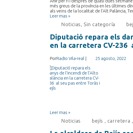
Ahir per fi i després de quasi dues setmanes
més greus de la província en les últimes dè
als veïns de la localitat de l’Alt Palància,
Leer mas »
Noticias
,
Sin categoría
be
Diputació repara els dan
en la carretera CV-236 a
Por
Radio Vila-real
|
25 agosto, 2022
Leer mas »
Noticias
bejís
,
carretera