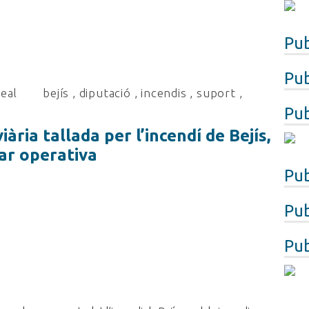
Pub
Pub
real
bejís
,
diputació
,
incendis
,
suport
,
Pub
iària tallada per l’incendí de Bejís,
tar operativa
Pub
Pub
Pub