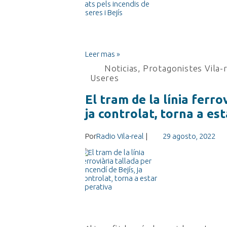
Leer mas »
Noticias
,
Protagonistes Vila-
Useres
El tram de la línia ferrov
ja controlat, torna a es
Por
Radio Vila-real
|
29 agosto, 2022