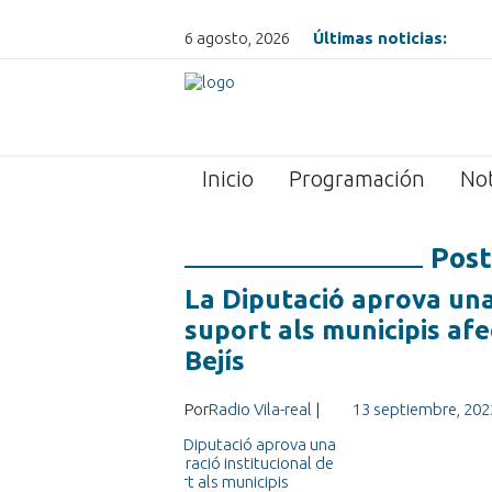
6 agosto, 2026
Últimas noticias:
Inicio
Programación
Not
Post
La Diputació aprova una
suport als municipis afe
Bejís
Por
Radio Vila-real
|
13 septiembre, 202