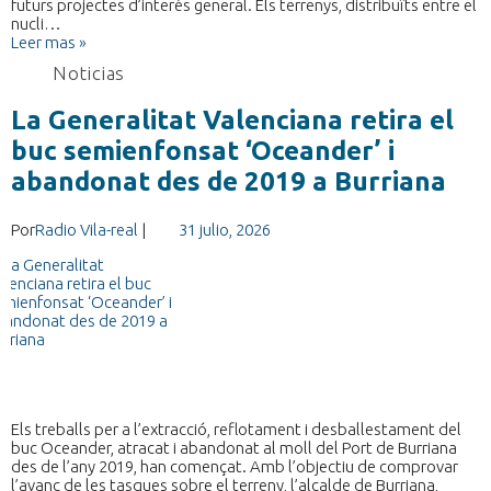
futurs projectes d’interés general. Els terrenys, distribuïts entre el
nucli…
Leer mas »
Noticias
La Generalitat Valenciana retira el
buc semienfonsat ‘Oceander’ i
abandonat des de 2019 a Burriana
Por
Radio Vila-real
|
31 julio, 2026
Els treballs per a l’extracció, reflotament i desballestament del
buc Oceander, atracat i abandonat al moll del Port de Burriana
des de l’any 2019, han començat. Amb l’objectiu de comprovar
l’avanç de les tasques sobre el terreny, l’alcalde de Burriana,