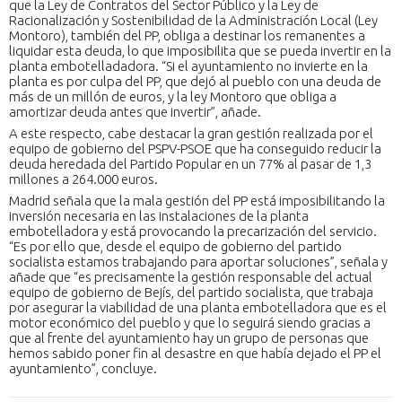
que la Ley de Contratos del Sector Público y la Ley de
Racionalización y Sostenibilidad de la Administración Local (Ley
Montoro), también del PP, obliga a destinar los remanentes a
liquidar esta deuda, lo que imposibilita que se pueda invertir en la
planta embotelladadora. “Si el ayuntamiento no invierte en la
planta es por culpa del PP, que dejó al pueblo con una deuda de
más de un millón de euros, y la ley Montoro que obliga a
amortizar deuda antes que invertir”, añade.
A este respecto, cabe destacar la gran gestión realizada por el
equipo de gobierno del PSPV-PSOE que ha conseguido reducir la
deuda heredada del Partido Popular en un 77% al pasar de 1,3
millones a 264.000 euros.
Madrid señala que la mala gestión del PP está imposibilitando la
inversión necesaria en las instalaciones de la planta
embotelladora y está provocando la precarización del servicio.
“Es por ello que, desde el equipo de gobierno del partido
socialista estamos trabajando para aportar soluciones”, señala y
añade que “es precisamente la gestión responsable del actual
equipo de gobierno de Bejís, del partido socialista, que trabaja
por asegurar la viabilidad de una planta embotelladora que es el
motor económico del pueblo y que lo seguirá siendo gracias a
que al frente del ayuntamiento hay un grupo de personas que
hemos sabido poner fin al desastre en que había dejado el PP el
ayuntamiento”, concluye.