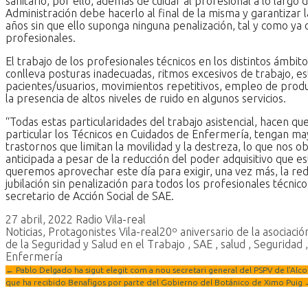
sanitario, por ello, además de cuidar al profesional a lo largo d
Administración debe hacerlo al final de la misma y garantizar la
años sin que ello suponga ninguna penalización, tal y como ya
profesionales.
El trabajo de los profesionales técnicos en los distintos ámbitos
conlleva posturas inadecuadas, ritmos excesivos de trabajo, es
pacientes/usuarios, movimientos repetitivos, empleo de prod
la presencia de altos niveles de ruido en algunos servicios.
“Todas estas particularidades del trabajo asistencial, hacen qu
particular los Técnicos en Cuidados de Enfermería, tengan may
trastornos que limitan la movilidad y la destreza, lo que nos ob
anticipada a pesar de la reducción del poder adquisitivo que e
queremos aprovechar este día para exigir, una vez más, la red
jubilación sin penalización para todos los profesionales técnico
secretario de Acción Social de SAE.
27 abril, 2022
Radio Vila-real
Noticias
,
Protagonistes Vila-real
20º aniversario de la asociaci
de la Seguridad y Salud en el Trabajo
,
SAE
,
salud
,
Seguridad
Enfermería
←
Pablo Delgado ha sigut elegit com a nou secretari general del PSPV de l’Alco
que ha recibido Benafigos por parte del Gobierno del Botánico de Ximo Puig