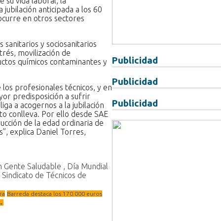
e su vida laboral, la
 jubilación anticipada a los 60
 ocurre en otros sectores
 sanitarios y sociosanitarios
trés, movilización de
Publicidad
uctos químicos contaminantes y
Publicidad
e los profesionales técnicos, y en
or predisposición a sufrir
Publicidad
liga a acogernos a la jubilación
sto conlleva. Por ello desde SAE
ucción de la edad ordinaria de
s”, explica Daniel Torres,
ón Gente Saludable
,
Día Mundial
,
Sindicato de Técnicos de
ra
Barreda destaca los 170.000 euros
→