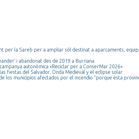
t per la Sareb per a ampliar sòl destinat a aparcaments, equi
ceander' i abandonat des de 2019 a Burriana
 la campanya autonòmica «Reciclar per a ConserMar 2026»
as fiestas del Salvador, Onda Medieval y el eclipse solar
de los municipios afectados por el incendio “porque esta provinc