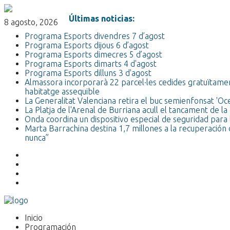
Últimas noticias:
8 agosto, 2026
Programa Esports divendres 7 d’agost
Programa Esports dijous 6 d’agost
Programa Esports dimecres 5 d’agost
Programa Esports dimarts 4 d'agost
Programa Esports dilluns 3 d'agost
Almassora incorporarà 22 parcel·les cedides gratuïtamen
habitatge assequible
La Generalitat Valenciana retira el buc semienfonsat 'O
La Platja de l'Arenal de Burriana acull el tancament de
Onda coordina un dispositivo especial de seguridad para l
Marta Barrachina destina 1,7 millones a la recuperación 
nunca”
Inicio
Programación