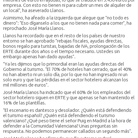
empresa. Con esto no tienen ni para cubrir un mes de alquiler de
un local”, ha aseverado Llanos.
Asimismo, ha afeado a la izquierda que alegue que “no todo es
dinero”: “Eso díganselo a los que no tienen nada para comer”, ha
reprochado José María Llanos.
Llanos ha recordado que en el resto de los países de nuestro
entorno se han aprobado “rebajas fiscales, ayudas directas,
bonos regalo para turistas, bajadas de IVA, prolongación de los
ERTE durante dos años o el tiempo necesario. Ustedes sin
embargo apenas han dado ayudas”.
“Ya les dijimos que lo primordial eran las ayudas directas del
Gobierno al turismo. “El 70% de hoteles han cerrado, que el 40%
no han abierto ni un solo día, por lo que no han ingresado ni un
solo euro y que las pérdidas en el sector hotelero alcanzan los
mil millones de euros”.
José María Llanos ha indicado que el 60% de los empleados del
sector hotelero siguen en ERTE y que apenas se han mantenido el
16% de las plantillas.
“El escenario es dantesco y desolador. ¿Quién está defendiendo
el turismo español? ¿Quién está defendiendo el turismo
valenciano? ¿Qué peso tiene el señor Puig en Madrid a la hora de
defender a la Comunidad Valenciana? Unas preguntas sin
respuesta. No podemos permanecer callados un segundo más”.