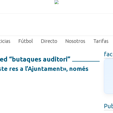
icias
Fútbol
Directo
Nosotros
Tarifas
fa
ed “butaques auditori”
oste res a l’Ajuntament», només
Pub