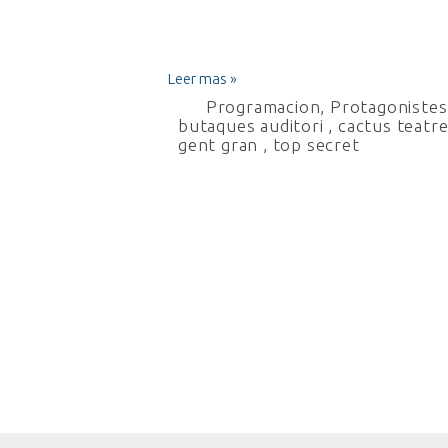
Leer mas »
Programacion
,
Protagonistes 
butaques auditori
,
cactus teatr
gent gran
,
top secret