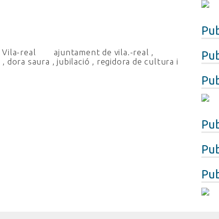
Pub
Vila-real
ajuntament de vila.-real
,
Pub
e
,
dora saura
,
jubilació
,
regidora de cultura i
Pub
Pub
Pub
Pub