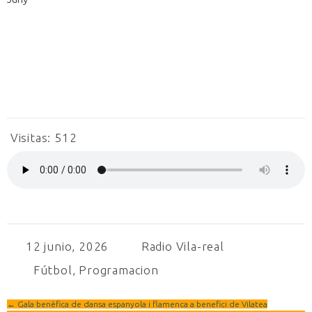
Visitas:
512
12 junio, 2026
Radio Vila-real
Fútbol
,
Programacion
←
Gala benèfica de dansa espanyola i flamenca a benefici de Vilatea