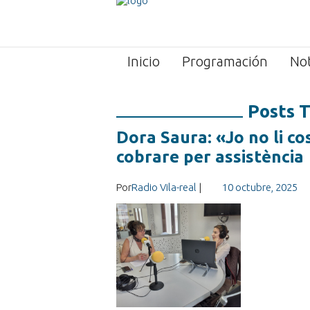
Inicio
Programación
Not
Posts 
Dora Saura: «Jo no li c
cobrare per assistència
Por
Radio Vila-real
|
10 octubre, 2025