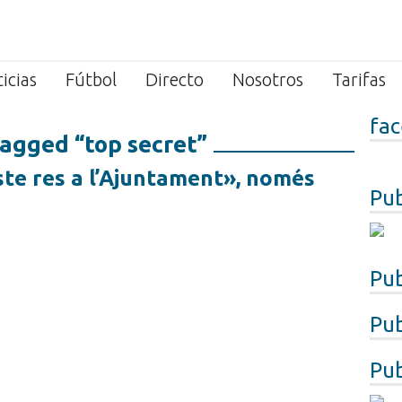
icias
Fútbol
Directo
Nosotros
Tarifas
fa
Tagged “top secret”
oste res a l’Ajuntament», només
Pub
Pub
Pub
Pub