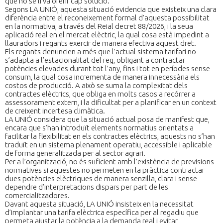
que no se li va oferir cap solució.
Segons LA UNIÓ, aquesta situació evidencia que existeix una clara
diferència entre el reconeixement formal d’aquesta possibilitat
en la normativa, a través del Reial decret 88/2026, i la seua
aplicació real en el mercat elèctric, la qual cosa està impedint a
llauradors i regants exercir de manera efectiva aquest dret.
Els regants denuncien a més que l’actual sistema tarifari no
s’adapta a l’estacionalitat del reg, obligant a contractar
potències elevades durant tot l’any, fins i tot en períodes sense
consum, la qual cosa incrementa de manera innecessària els
costos de producció. A això se suma la complexitat dels
contractes elèctrics, que obliga en molts casos a recórrer a
assessorament extern, i la dificultat per a planificar en un context
de creixent incertesa climàtica.
LA UNIÓ considera que la situació actual posa de manifest que,
encara que s’han introduït elements normatius orientats a
facilitar la flexibilitat en els contractes elèctrics, aquests no s’han
traduït en un sistema plenament operatiu, accessible i aplicable
de forma generalitzada per al sector agrari.
Per a l’organització, no és suficient amb l’existència de previsions
normatives si aquestes no permeten en la pràctica contractar
dues potències elèctriques de manera senzilla, clara i sense
dependre d’interpretacions dispars per part de les
comercialitzadores.
Davant aquesta situació, LA UNIÓ insisteix en la necessitat
d’implantar una tarifa elèctrica específica per al regadiu que
permeta ajustar la potència a la demanda real i evitar