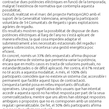
contractar dues potències elèctriques en funció de la temporada,
malgrat l’existència de normativa que contempla aquesta
possibilitat.
L’estudi, realitzat en el marc del projecte ParticipAGRO amb el
suport de la Generalitat Valenciana, arreplega la participació
voluntària de 54 Comunitats de Regants i grans explotacions
agràries de regadiu.
Els resultats mostren que la possibilitat de disposar de dues
potències elèctriques al llarg de l’any no s’està aplicant de
manera efectiva, la qual cosa impedeix adaptar el
subministrament a les necessitats estacionals del regadiu i
genera sobrecostos, incertesa i una gestió energètica poc
eficient.
En concret, només un 33% dels enquestats afirma disposar
d’alguna mena de sistema que permetria variar la potència,
encara que en molts casos es tracta de solucions puntuals, no
estandarditzades o de difícil aplicació. Per contra, el 67% restant
no té accés a aquesta modalitat. A més, el 100% dels
participants coincideix que no existeix un sistema clar, accessible i
permanent que facilite aquest tipus de contractació.
L’enquesta també posa en relleu importants dificultats
operatives. Una part significativa dels usuaris que han intentat
accedir a aquesta opció no ha rebut resposta per part de la seua
comercialitzadora, mentre que uns altres han obtingut respostes
ambigües o propostes que no es corresponen amb un sistema
regulat i generalitzable. De fet, el 50% dels participants afirma