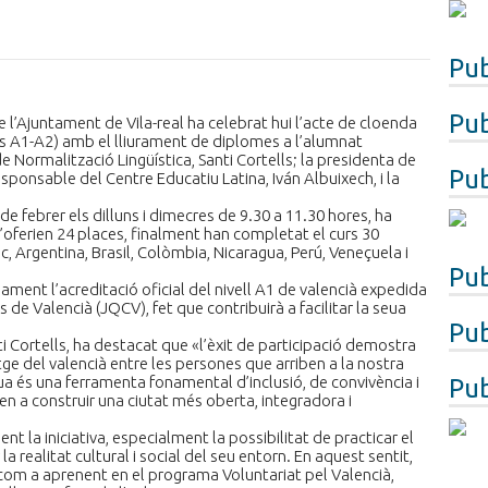
Pub
Pub
e l’Ajuntament de Vila-real ha celebrat hui l’acte de cloenda
lls A1-A2) amb el lliurament de diplomes a l’alumnat
 de Normalització Lingüística, Santi Cortells; la presidenta de
Pub
esponsable del Centre Educatiu Latina, Iván Albuixech, i la
e febrer els dilluns i dimecres de 9.30 a 11.30 hores, ha
 s’oferien 24 places, finalment han completat el curs 30
 Argentina, Brasil, Colòmbia, Nicaragua, Perú, Veneçuela i
Pub
ment l’acreditació oficial del nivell A1 de valencià expedida
de Valencià (JQCV), fet que contribuirà a facilitar la seua
Pub
ti Cortells, ha destacat que «l’èxit de participació demostra
tge del valencià entre les persones que arriben a la nostra
gua és una ferramenta fonamental d’inclusió, de convivència i
Pub
en a construir una ciutat més oberta, integradora i
nt la iniciativa, especialment la possibilitat de practicar el
la realitat cultural i social del seu entorn. En aquest sentit,
com a aprenent en el programa Voluntariat pel Valencià,