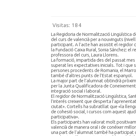
Visitas:
184
La Regidoria de Normalització Lingüística d
del curs de valencià per a nouvinguts (nive
participant. A l’acte han assistit el regidor
la Fundació Caixa Rural, Sonia Sánchez; el r
professora del curs, Laura Llorens.
La formació, impartida des del passat mes d
superat les expectatives inicials. Tot i que
persones procedents de Romania, el Marroc,
també d’altres punts de l’Estat espanyol.
La major part de l’alumnat obtindrà pròxima
per la Junta Qualificadora de Coneixements 
integració social i laboral.
El regidor de Normalització Lingüística, San
l’interés creixent que desperta l’aprenenta
ciutat». Cortells ha subratllat que «la llen
de cohesió social, i cursos com aquest ajud
participativa».
Els participants han valorat molt positivame
valencià de manera oral i de conéixer millor 
una part de l’alumnat també ha participat 