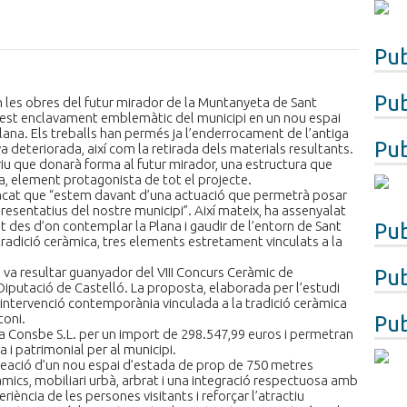
Pub
Pub
 les obres del futur mirador de la Muntanyeta de Sant
est enclavament emblemàtic del municipi en un nou espai
ana. Els treballs han permés ja l’enderrocament de l’antiga
Pub
a deteriorada, així com la retirada dels materials resultants.
iu que donarà forma al futur mirador, una estructura que
, element protagonista de tot el projecte.
stacat que “estem davant d’una actuació que permetrà posar
esentatius del nostre municipi”. Així mateix, ha assenyalat
iat des d’on contemplar la Plana i gaudir de l’entorn de Sant
Pub
tradició ceràmica, tres elements estretament vinculats a la
, va resultar guanyador del VIII Concurs Ceràmic de
Pub
iputació de Castelló. La proposta, elaborada per l’estudi
 intervenció contemporània vinculada a la tradició ceràmica
toni.
Pub
a Consbe S.L. per un import de 298.547,99 euros i permetran
a i patrimonial per al municipi.
creació d’un nou espai d’estada de prop de 750 metres
mics, mobiliari urbà, arbrat i una integració respectuosa amb
eriència de les persones visitants i reforçar l’atractiu