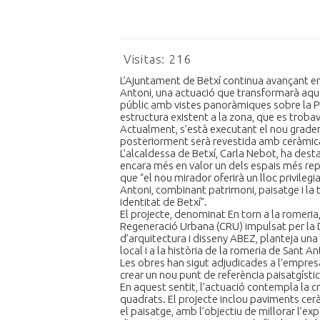
Visitas:
216
L’Ajuntament de Betxí continua avançant en
Antoni, una actuació que transformarà aqu
públic amb vistes panoràmiques sobre la Pl
estructura existent a la zona, que es trobav
Actualment, s’està executant el nou grader
posteriorment serà revestida amb ceràmica
L’alcaldessa de Betxí, Carla Nebot, ha de
encara més en valor un dels espais més repr
que “el nou mirador oferirà un lloc privileg
Antoni, combinant patrimoni, paisatge i la 
identitat de Betxí”.
El projecte, denominat En torn a la romeria
Regeneració Urbana (CRU) impulsat per la D
d’arquitectura i disseny ABEZ, planteja una
local i a la història de la romeria de Sant An
Les obres han sigut adjudicades a l’empres
crear un nou punt de referència paisatgístic
En aquest sentit, l’actuació contempla la 
quadrats. El projecte inclou paviments cerà
el paisatge, amb l’objectiu de millorar l’exp