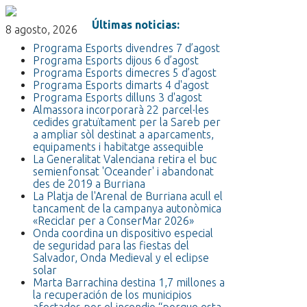
Últimas noticias:
8 agosto, 2026
Programa Esports divendres 7 d’agost
Programa Esports dijous 6 d’agost
Programa Esports dimecres 5 d’agost
Programa Esports dimarts 4 d'agost
Programa Esports dilluns 3 d'agost
Almassora incorporarà 22 parcel·les
cedides gratuïtament per la Sareb per
a ampliar sòl destinat a aparcaments,
equipaments i habitatge assequible
La Generalitat Valenciana retira el buc
semienfonsat 'Oceander' i abandonat
des de 2019 a Burriana
La Platja de l'Arenal de Burriana acull el
tancament de la campanya autonòmica
«Reciclar per a ConserMar 2026»
Onda coordina un dispositivo especial
de seguridad para las fiestas del
Salvador, Onda Medieval y el eclipse
solar
Marta Barrachina destina 1,7 millones a
la recuperación de los municipios