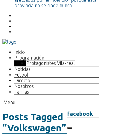
afectados por el incendio “porque esta
provincia no se rinde nunca”
Inicio
Programación
Protagonistes Vila-real
Noticias
Fútbol
Directo
Nosotros
Tarifas
Menu
facebook
Posts Tagged
“Volkswagen”