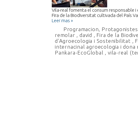
Vila-real fomenta el consum responsable i de
Fira de la Biodiversitat cultivada del País V
Leer mas »
Programacion
,
Protagonistes 
remolar
,
david
,
Fira de la Biodiv
d’Agroecologia i Sostenibilitat
,
F
internacinal agroecologia i dona 
Pankara-EcoGlobal
,
vila-real (t