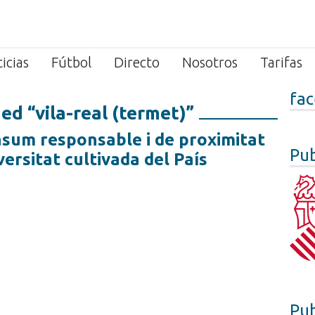
icias
Fútbol
Directo
Nosotros
Tarifas
fa
ed “vila-real (termet)”
nsum responsable i de proximitat
Pub
iversitat cultivada del País
Pub