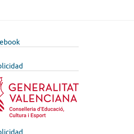
cebook
licidad
licidad