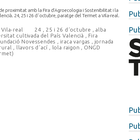
 proximitat amb la Fira d’Agroecologia i Sostenibilitat i la
Pub
alencià. 24, 25 i 26 d´octubre, paratge del Termet a Vila-real.
Pub
Vila-real
24
,
25 i 26 d´octubre
,
alba
ersitat cultivada del País Valencià
,
Fira
undació Novessendes
,
iraca vargas
,
jornada
rural
,
llavors d´ací
,
lola raigon
,
ONGD
ermet)
Pub
Pub