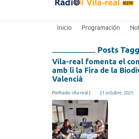
Inicio
Programación
Not
Posts Tagg
Vila-real fomenta el co
amb li la Fira de la Biod
Valencià
Por
Radio Vila-real
|
21 octubre, 2025