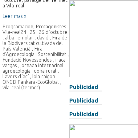
a Vila-real.
Leer mas »
Programacion
,
Protagonistes
Vila-real
24
,
25 i 26 d´octubre
,
alba remolar
,
david
,
Fira de
la Biodiversitat cultivada del
País Valencià
,
Fira
d’Agroecologia i Sostenibilitat
,
Fundació Novessendes
,
iraca
vargas
,
jornada internacinal
agroecologia i dona rural
,
llavors d´ací
,
lola raigon
,
ONGD Pankara-EcoGlobal
,
Publicidad
vila-real (termet)
Publicidad
Publicidad