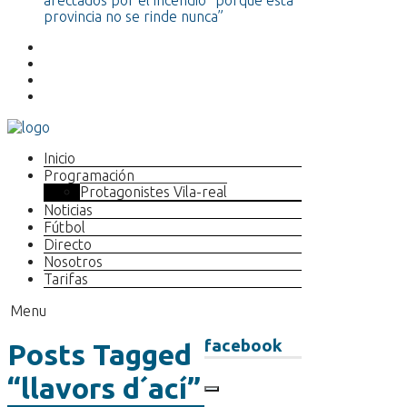
afectados por el incendio “porque esta
provincia no se rinde nunca”
Inicio
Programación
Protagonistes Vila-real
Noticias
Fútbol
Directo
Nosotros
Tarifas
Menu
facebook
Posts Tagged
“llavors d´ací”