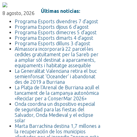
Últimas noticias:
8 agosto, 2026
Programa Esports divendres 7 d’agost
Programa Esports dijous 6 d’agost
Programa Esports dimecres 5 d’agost
Programa Esports dimarts 4 d'agost
Programa Esports dilluns 3 d'agost
Almassora incorporarà 22 parcel·les
cedides gratuïtament per la Sareb per
a ampliar sòl destinat a aparcaments,
equipaments i habitatge assequible
La Generalitat Valenciana retira el buc
semienfonsat 'Oceander' i abandonat
des de 2019 a Burriana
La Platja de l'Arenal de Burriana acull el
tancament de la campanya autonòmica
«Reciclar per a ConserMar 2026»
Onda coordina un dispositivo especial
de seguridad para las fiestas del
Salvador, Onda Medieval y el eclipse
solar
Marta Barrachina destina 1,7 millones a
la recuperación de los municipios