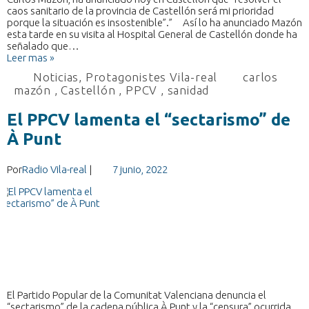
caos sanitario de la provincia de Castellón será mi prioridad
porque la situación es insostenible”.” Así lo ha anunciado Mazón
esta tarde en su visita al Hospital General de Castellón donde ha
señalado que…
Leer mas »
Noticias
,
Protagonistes Vila-real
carlos
mazón
,
Castellón
,
PPCV
,
sanidad
El PPCV lamenta el “sectarismo” de
À Punt
Por
Radio Vila-real
|
7 junio, 2022
El Partido Popular de la Comunitat Valenciana denuncia el
“sectarismo” de la cadena pública À Punt y la “censura” ocurrida