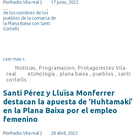
Por
Radio Vila-real
|
17 junio, 2022
Leer mas »
Noticias
,
Programacion
,
Protagonistes Vila-
real
etimología
,
plana baixa
,
pueblos
,
santi
cortells
Santi Pérez y Lluïsa Monferrer
destacan la apuesta de ‘Huhtamaki’
en la Plana Baixa por el empleo
femenino
Por
Radio Vila-real
|
28 abril, 2022