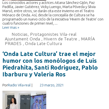
Los conocidos actores y actrices Aitana Sánchez-Gijón, Paz
Padilla, Javier Gutiérrez, Vicky Luengo, Marta Póveda y Silvia
Marsó, entre otros, se darán cita este invierno en el Teatro
Mónaco de Onda. Así, desde la concejalía de Cultura se ha
programado un nuevo ciclo de la iniciativa ‘Hivern de Teatre’ con
cuatro funciones de primer nivel,…
Leer mas »
Noticias
,
Protagonistes Vila-real
Ajuntament Onda
,
Hivern de Teatre
,
MARÍA
PRADES
,
Onda Late Cultura
‘Onda Late Cultura’ trae el mejor
humor con los monólogos de Luis
Piedrahita, Santi Rodriguez, Pablo
Ibarburu y Valeria Ros
Por
Radio Vila-real
|
23 marzo, 2021