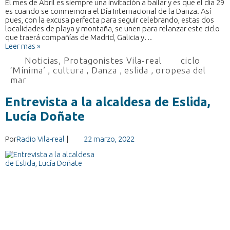
El mes de Abril es siempre una invitación a bailar y es que el día 29
es cuando se conmemora el Día Internacional de la Danza. Así
pues, con la excusa perfecta para seguir celebrando, estas dos
localidades de playa y montaña, se unen para relanzar este ciclo
que traerá compañías de Madrid, Galicia y…
Leer mas »
Noticias
,
Protagonistes Vila-real
ciclo
‘Mínima’
,
cultura
,
Danza
,
eslida
,
oropesa del
mar
Entrevista a la alcaldesa de Eslida,
Lucía Doñate
Por
Radio Vila-real
|
22 marzo, 2022