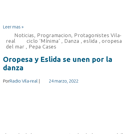
Leer mas »
Noticias
,
Programacion
,
Protagonistes Vila-
real
ciclo ‘Mínima’
,
Danza
,
eslida
,
oropesa
del mar
,
Pepa Cases
Oropesa y Eslida se unen por la
danza
Por
Radio Vila-real
|
24 marzo, 2022