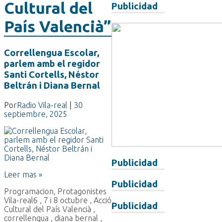
Cultural del
Publicidad
País Valencià”
Correllengua Escolar,
parlem amb el regidor
Santi Cortells, Néstor
Beltrán i Diana Bernal
Por
Radio Vila-real
|
30
septiembre, 2025
Publicidad
Leer mas »
Publicidad
Programacion
,
Protagonistes
Vila-real
6
,
7 i 8 octubre
,
Acció
Publicidad
Cultural del País Valencià
,
correllengua
,
diana bernal
,