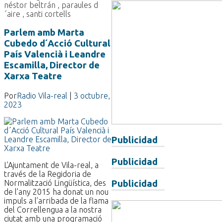
néstor beltrán
,
paraules d
´aire
,
santi cortells
Parlem amb Marta
Cubedo d´Acció Cultural
País Valencià i Leandre
Escamilla, Director de
Xarxa Teatre
Por
Radio Vila-real
|
3 octubre,
2023
Publicidad
Publicidad
L’Ajuntament de Vila-real, a
través de la Regidoria de
Publicidad
Normalització Lingüística, des
de l’any 2015 ha donat un nou
impuls a l’arribada de la flama
del Correllengua a la nostra
ciutat amb una programació