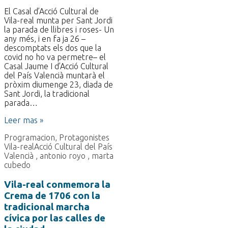
El Casal d’Acció Cultural de
Vila-real munta per Sant Jordi
la parada de llibres i roses- Un
any més, i en fa ja 26 –
descomptats els dos que la
covid no ho va permetre– el
Casal Jaume I d’Acció Cultural
del País Valencià muntarà el
pròxim diumenge 23, diada de
Sant Jordi, la tradicional
parada…
Leer mas »
Programacion
,
Protagonistes
Vila-real
Acció Cultural del País
Valencià
,
antonio royo
,
marta
cubedo
Vila-real conmemora la
Crema de 1706 con la
tradicional marcha
cívica por las calles de