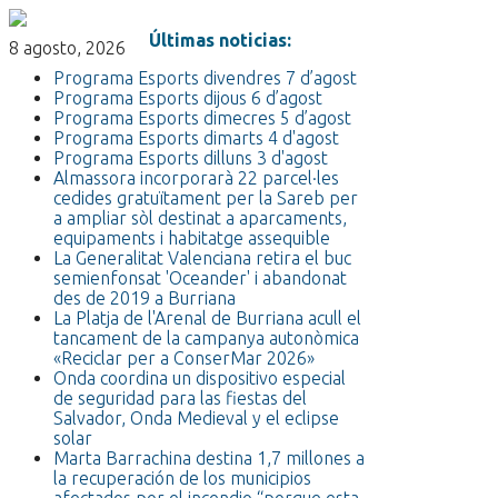
Últimas noticias:
8 agosto, 2026
Programa Esports divendres 7 d’agost
Programa Esports dijous 6 d’agost
Programa Esports dimecres 5 d’agost
Programa Esports dimarts 4 d'agost
Programa Esports dilluns 3 d'agost
Almassora incorporarà 22 parcel·les
cedides gratuïtament per la Sareb per
a ampliar sòl destinat a aparcaments,
equipaments i habitatge assequible
La Generalitat Valenciana retira el buc
semienfonsat 'Oceander' i abandonat
des de 2019 a Burriana
La Platja de l'Arenal de Burriana acull el
tancament de la campanya autonòmica
«Reciclar per a ConserMar 2026»
Onda coordina un dispositivo especial
de seguridad para las fiestas del
Salvador, Onda Medieval y el eclipse
solar
Marta Barrachina destina 1,7 millones a
la recuperación de los municipios