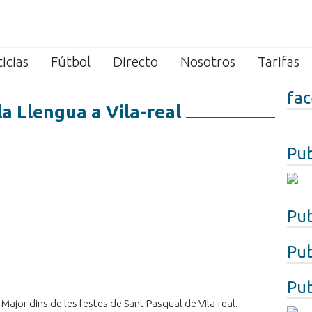
icias
Fútbol
Directo
Nosotros
Tarifas
fa
la Llengua a Vila-real
Pub
Pub
Pub
Pub
 Major dins de les festes de Sant Pasqual de Vila-real.