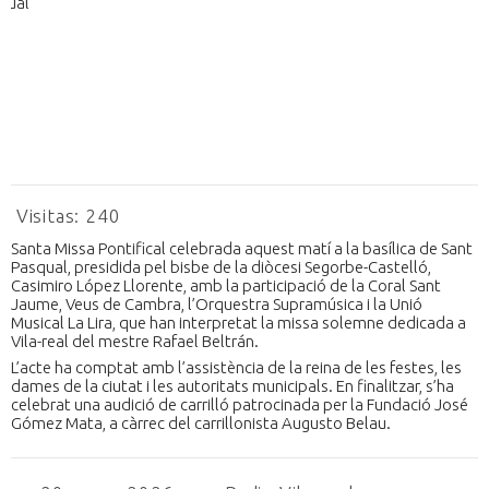
Visitas:
240
Santa Missa Pontifical celebrada aquest matí a la basílica de Sant
Pasqual, presidida pel bisbe de la diòcesi Segorbe-Castelló,
Casimiro López Llorente, amb la participació de la Coral Sant
Jaume, Veus de Cambra, l’Orquestra Supramúsica i la Unió
Musical La Lira, que han interpretat la missa solemne dedicada a
Vila-real del mestre Rafael Beltrán.
L’acte ha comptat amb l’assistència de la reina de les festes, les
dames de la ciutat i les autoritats municipals. En finalitzar, s’ha
celebrat una audició de carrilló patrocinada per la Fundació José
Gómez Mata, a càrrec del carrillonista Augusto Belau.