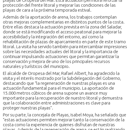
playas de Oropesa del Mar. Esta actuación permitirá reforzar la
protección del frente litoral y mejorar las condiciones de las
playas de cara a la próxima temporada estival.
Además de la aportación de arena, los trabajos contemplan
otras mejoras complementarias en distintos puntos de la costa.
Entre ellas destaca la actuación prevista en la zona del Saladar,
donde se está modificando el acceso peatonal para mejorar la
accesibilidad y la integración del entorno, así como la
rehabilitación de plazas de aparcamiento en parte de este tramo
litoral. La visita ha servido también para intercambiar impresiones
sobre las necesidades actuales del litoral y la importancia de
continuar impulsando actuaciones que permitan garantizar la
conservación y mejora de uno de los principales recursos
naturales y turísticos del municipio.
El alcalde de Oropesa del Mar, Rafael Albert, ha agradecido la
visita y el interés mostrado por la Subdelegación del Gobierno,
destacando que “la regeneración de nuestras playas es una
actuación fundamental para el municipio. La aportación de
15.000 metros cúbicos de arena supone un avance muy
importante para la recuperación de nuestro litoral y demuestra
que la colaboración entre administraciones es clave para
proteger nuestras playas”.
Por su parte, la concejala de Playas, Isabel Moya, ha señalado que
“estas actuaciones permiten mejorar tanto la conservación de la
costa como la experiencia de quienes disfrutan de nuestras
playas. Además de la regeneración de arena, se están realizando