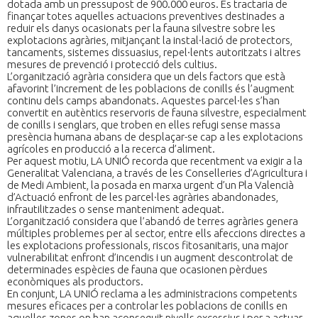
dotada amb un pressupost de 900.000 euros. Es tractaria de
finançar totes aquelles actuacions preventives destinades a
reduir els danys ocasionats per la fauna silvestre sobre les
explotacions agràries, mitjançant la instal·lació de protectors,
tancaments, sistemes dissuasius, repel·lents autoritzats i altres
mesures de prevenció i protecció dels cultius.
L’organització agrària considera que un dels factors que està
afavorint l’increment de les poblacions de conills és l’augment
continu dels camps abandonats. Aquestes parcel·les s’han
convertit en autèntics reservoris de fauna silvestre, especialment
de conills i senglars, que troben en elles refugi sense massa
presència humana abans de desplaçar-se cap a les explotacions
agrícoles en producció a la recerca d’aliment.
Per aquest motiu, LA UNIÓ recorda que recentment va exigir a la
Generalitat Valenciana, a través de les Conselleries d’Agricultura i
de Medi Ambient, la posada en marxa urgent d’un Pla Valencià
d’Actuació enfront de les parcel·les agràries abandonades,
infrautilitzades o sense manteniment adequat.
L’organització considera que l’abandó de terres agràries genera
múltiples problemes per al sector, entre ells afeccions directes a
les explotacions professionals, riscos fitosanitaris, una major
vulnerabilitat enfront d’incendis i un augment descontrolat de
determinades espècies de fauna que ocasionen pèrdues
econòmiques als productors.
En conjunt, LA UNIÓ reclama a les administracions competents
mesures eficaces per a controlar les poblacions de conills en
aquelles zones on han aconseguit nivells excessius i per a actuar