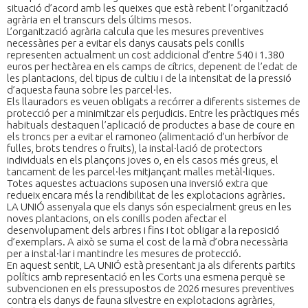
situació d’acord amb les queixes que està rebent l’organització
agrària en el transcurs dels últims mesos.
L’organització agrària calcula que les mesures preventives
necessàries per a evitar els danys causats pels conills
representen actualment un cost addicional d’entre 540 i 1.380
euros per hectàrea en els camps de cítrics, depenent de l’edat de
les plantacions, del tipus de cultiu i de la intensitat de la pressió
d’aquesta fauna sobre les parcel·les.
Els llauradors es veuen obligats a recórrer a diferents sistemes de
protecció per a minimitzar els perjudicis. Entre les pràctiques més
habituals destaquen l’aplicació de productes a base de coure en
els troncs per a evitar el ramoneo (alimentació d’un herbívor de
fulles, brots tendres o fruits), la instal·lació de protectors
individuals en els plançons joves o, en els casos més greus, el
tancament de les parcel·les mitjançant malles metàl·liques.
Totes aquestes actuacions suposen una inversió extra que
redueix encara més la rendibilitat de les explotacions agràries.
LA UNIÓ assenyala que els danys són especialment greus en les
noves plantacions, on els conills poden afectar el
desenvolupament dels arbres i fins i tot obligar a la reposició
d’exemplars. A això se suma el cost de la mà d’obra necessària
per a instal·lar i mantindre les mesures de protecció.
En aquest sentit, LA UNIÓ està presentant ja als diferents partits
polítics amb representació en les Corts una esmena perquè se
subvencionen en els pressupostos de 2026 mesures preventives
contra els danys de fauna silvestre en explotacions agràries,