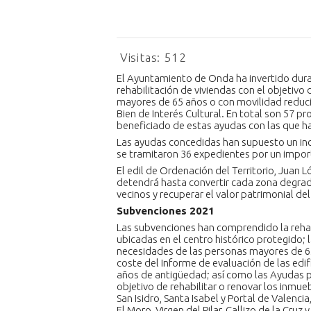
Visitas:
512
El Ayuntamiento de Onda ha invertido dura
rehabilitación de viviendas con el objetivo 
mayores de 65 años o con movilidad reducid
Bien de Interés Cultural. En total son 57 
beneficiado de estas ayudas con las que ha
Las ayudas concedidas han supuesto un in
se tramitaron 36 expedientes por un import
El edil de Ordenación del Territorio, Juan
detendrá hasta convertir cada zona degrad
vecinos y recuperar el valor patrimonial del
Subvenciones 2021
Las subvenciones han comprendido la rehabi
ubicadas en el centro histórico protegido; 
necesidades de las personas mayores de 65
coste del Informe de evaluación de las edi
años de antigüedad; así como las Ayudas 
objetivo de rehabilitar o renovar los inmue
San Isidro, Santa Isabel y Portal de Valenci
El Moro, Virgen del Pilar, Callizo de la Cruz y