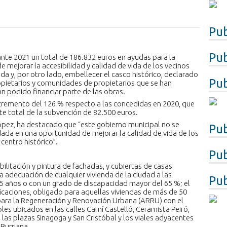
Pub
Pub
nte 2021 un total de 186.832 euros en ayudas para la
de mejorar la accesibilidad y calidad de vida de los vecinos
a y, por otro lado, embellecer el casco histórico, declarado
Pub
propietarios y comunidades de propietarios que se han
n podido financiar parte de las obras.
cremento del 126 % respecto a las concedidas en 2020, que
e total de la subvención de 82.500 euros.
 López, ha destacado que “este gobierno municipal no se
Pub
ada en una oportunidad de mejorar la calidad de vida de los
 centro histórico”.
Pub
litación y pintura de fachadas, y cubiertas de casas
la adecuación de cualquier vivienda de la ciudad a las
Pub
 años o con un grado de discapacidad mayor del 65 %; el
ficaciones, obligado para aquellas viviendas de más de 50
para la Regeneración y Renovación Urbana (ARRU) con el
bles ubicados en las calles Camí Castelló, Ceramista Peiró,
a, las plazas Sinagoga y San Cristóbal y los viales adyacentes
 Burriana.