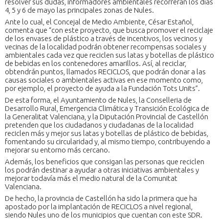
resolver sus dudas, informadores ambientales recorrerán los días
4, 5 y 6 de mayo las principales zonas de Nules.
Ante lo cual, el Concejal de Medio Ambiente, César Estañol,
comenta que “con este proyecto, que busca promover el reciclaje
de los envases de plástico a través de incentivos, los vecinos y
vecinas de la localidad podrán obtener recompensas sociales y
ambientales cada vez que reciclen sus latas y botellas de plástico
de bebidas en los contenedores amarillos. Así, al reciclar,
obtendrán puntos, llamados RECICLOS, que podrán donar a las
causas sociales o ambientales activas en ese momento como,
por ejemplo, el proyecto de ayuda a la Fundación Tots Units”.
De esta forma, el Ayuntamiento de Nules, la Conselleria de
Desarrollo Rural, Emergencia Climática y Transición Ecológica de
la Generalitat Valenciana, y la Diputación Provincial de Castellón
pretenden que los ciudadanos y ciudadanas de la localidad
reciclen más y mejor sus latas y botellas de plástico de bebidas,
fomentando su circularidad y, al mismo tiempo, contribuyendo a
mejorar su entorno más cercano.
Además, los beneficios que consigan las personas que reciclen
los podrán destinar a ayudar a otras iniciativas ambientales y
mejorar todavía más el medio natural de la Comunitat
Valenciana.
De hecho, la provincia de Castellón ha sido la primera que ha
apostado por la implantación de RECICLOS a nivel regional,
siendo Nules uno de los municipios que cuentan con este SDR.