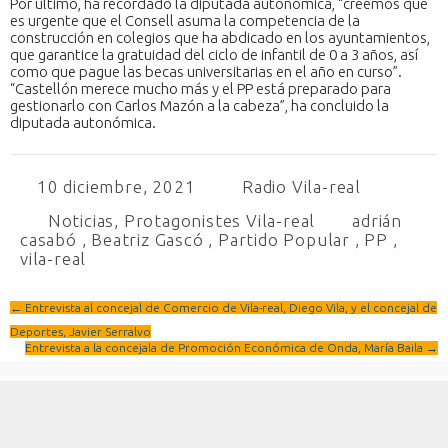
Por último, ha recordado la diputada autonómica, “creemos que
es urgente que el Consell asuma la competencia de la
construcción en colegios que ha abdicado en los ayuntamientos,
que garantice la gratuidad del ciclo de infantil de 0 a 3 años, así
como que pague las becas universitarias en el año en curso”.
“Castellón merece mucho más y el PP está preparado para
gestionarlo con Carlos Mazón a la cabeza”, ha concluido la
diputada autonómica.
10 diciembre, 2021
Radio Vila-real
Noticias
,
Protagonistes Vila-real
adrián
casabó
,
Beatriz Gascó
,
Partido Popular
,
PP
,
vila-real
←
Entrevista al concejal de Comercio de Vila-real, Diego Vila, y el concejal de
Deportes, Javier Serralvo
Entrevista a la concejala de Promoción Económica de Onda, María Baila
→