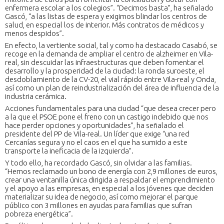
enfermera escolar a los colegios”. “Decimos basta”, ha señalado
Gascó, “a las listas de espera y exigimos blindar los centros de
salud, en especial los de interior. Más contratos de médicos y
menos despidos”.
En efecto, la vertiente social, tal y como ha destacado Casabó, se
recoge en la demanda de ampliar el centro de alzheimer en Vila-
real, sin descuidar las infraestructuras que deben fomentar el
desarrollo y la prosperidad de la ciudad: la ronda suroeste, el
desdoblamiento de la CV-20, el vial rápido entre Vila-real y Onda,
así como un plan de reindustrialización del área de influencia de la
industria cerámica.
Acciones fundamentales para una ciudad “que desea crecer pero
a la que el PSOE pone el freno con un castigo indebido que nos
hace perder opciones y oportunidades”, ha señalado el
presidente del PP de Vila-real. Un líder que exige “una red
Cercanías segura y no el caos en el que ha sumido a este
transporte la ineficacia de la izquierda”.
Y todo ello, ha recordado Gascó, sin olvidar a las familias.
“Hemos reclamado un bono de energía con 2,9 millones de euros,
crear una ventanilla única dirigida a respaldar el emprendimiento
y el apoyo a las empresas, en especial a los jóvenes que deciden
materializar su idea de negocio, así como mejorar el parque
público con 3 millones en ayudas para familias que sufran
pobreza energética”.