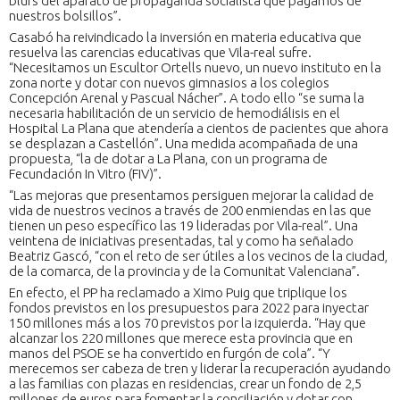
blufs del aparato de propaganda socialista que pagamos de
nuestros bolsillos”.
Casabó ha reivindicado la inversión en materia educativa que
resuelva las carencias educativas que Vila-real sufre.
“Necesitamos un Escultor Ortells nuevo, un nuevo instituto en la
zona norte y dotar con nuevos gimnasios a los colegios
Concepción Arenal y Pascual Nácher”. A todo ello “se suma la
necesaria habilitación de un servicio de hemodiálisis en el
Hospital La Plana que atendería a cientos de pacientes que ahora
se desplazan a Castellón”. Una medida acompañada de una
propuesta, “la de dotar a La Plana, con un programa de
Fecundación In Vitro (FIV)”.
“Las mejoras que presentamos persiguen mejorar la calidad de
vida de nuestros vecinos a través de 200 enmiendas en las que
tienen un peso específico las 19 lideradas por Vila-real”. Una
veintena de iniciativas presentadas, tal y como ha señalado
Beatriz Gascó, “con el reto de ser útiles a los vecinos de la ciudad,
de la comarca, de la provincia y de la Comunitat Valenciana”.
En efecto, el PP ha reclamado a Ximo Puig que triplique los
fondos previstos en los presupuestos para 2022 para inyectar
150 millones más a los 70 previstos por la izquierda. “Hay que
alcanzar los 220 millones que merece esta provincia que en
manos del PSOE se ha convertido en furgón de cola”. “Y
merecemos ser cabeza de tren y liderar la recuperación ayudando
a las familias con plazas en residencias, crear un fondo de 2,5
millones de euros para fomentar la conciliación y dotar con