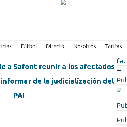
icias
Fútbol
Directo
Nosotros
Tarifas
fa
de a Safont reunir a los afectados
Pub
informar de la judicialización del
PAI
Pub
Pub