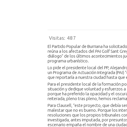
Visitas:
487
El Partido Popular de Burriana ha solicitado
reúna a los afectados del PAI Golf Sant Gre
diálogo” de los últimos acontecimientos ju
programa urbanístico.
Lo pide el presidente local del PP, Alejandr
un Programa de Actuación Integrada (PAI) 
que reportaría a nuestra ciudad hasta que e
Para el presidente local de la formación po
situación y dedique voluntad y esfuerzos a
porque ha preferido la opacidad y el oscur
reiterada, pleno tras pleno, hemos reclam
Para Clausell, “este proyecto, que debía s
malestar que no es bueno. Porque los inte
resoluciones que los propios tribunales con
investigada, antes imputada, por presuntos
escenario empaña el nombre de una ciudad