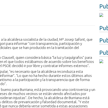
Pub
Pub
Pub
 a la alcaldesa socialista de la ciudad, Mª Josep Safont, que
gori para informar “con transparencia, participación y
diciales que se han producido en la tramitación del
Pub
o Clausell, quien considera básica “la luz y taquígrafos” para
“en el que todos estábamos de acuerdo sobre los beneficios
l PSOE decidió ir por libre y contratar informes externos”.
pular, “es necesario que la alcaldesa reconduzca esta
 informar”. “Lo que no ha hecho durante estos últimos años
antismo a la participación y la transparencia que de forma
ado”.
er bueno para Burriana, está provocando una controversia y un
reses de muchos vecinos se están viendo afectados por
sideran injustas”. De hecho, la alcaldesa de Burriana está
 delitos de prevaricación y falsedad documental. “Y este
 que nunca debería verse sometida a estas acusaciones