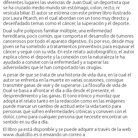
diferentes lugares las vivencias de Juan Dual, un deportista que
se ha cruzado medio mundo sin estómago, colon, recto, ni
vesícula biliar. El autor se estrena con este primer libro ilustrado
por Laura Pitarch, en el cual abordan con un tono muy directo y
desenfadado temas como el cáncer, la superación y el deporte.
Dual sufre poliposis familiar múltiple, una enfermedad
hereditaria, poco común, que comporta el desarrollo de tumores
cancerosos por todo el aparato digestivo. Es por eso, desde muy
joven se ha sometido a tratamientos preventivos para esquivar el
cáncer y seguir con su vida. En este relato autobiográfico, el autor
explica cómo el deporte y la conexión con la naturaleza le ha
ayudado a convivir con la enfermedad y a superar las
adversidades que le han comportado las cirugías.
A pesar de que se trata de una historia de vida dura, en la cual el
autor se enfrenta en la muerte en varias ocasiones, consigue
transmitir ganas de vivir y de superarse. La filosofía de vida de
Dual se basa a afrontar el día a día desde el presente, el
desprendimiento y las ganas. El tono irónico y mordaz que
adopta el relato tanto en la redacción como en las imágenes
puede marcar un cambio de actitud ante la vida tanto para
personas que sufren enfermedades crónicas y conviven con el
dolor, como para cualquier persona que necesite encontrar un
sentido en su día a día.
El libro ya está disponible y se puede adquirir a través de la web
www.dualcillo.es o enviando un correo a