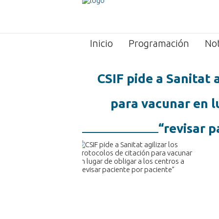
Inicio
Programación
Not
CSIF pide a Sanitat a
para vacunar en lu
“revisar p