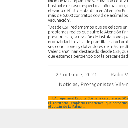
inicio de la campaña de vacunación contra
bastante retraso respecto al año pasado, 
elevado déficit de plantilla en Atención Pri
más de 6.000 contratos covid de acúmulos d
vacunación”.
“Desde CSIF reclamamos que se celebre una
problemas reales que sufre la Atención Pr
presupuesto, la revisión de instalaciones p
normalidad, la falta de plantilla estructura
sus condiciones y dotándoles de más medi
Valenciana”, han destacado desde CSIF, que
que estamos perdiendo por la precariedad 
27 octubre, 2021
Radio V
Noticias
,
Protagonistes Vila-
←
L’Agrupament Escolta Borriana celebrará su 50 
El ‘Territorio Templario Experience’ que patrocina
el volcán de La Palma
→