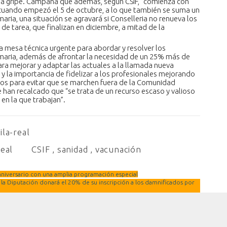
 la gripe. Campaña que además, según CSIF, “comienza con
cuando empezó el 5 de octubre, a lo que también se suma un
maria, una situación se agravará si Conselleria no renueva los
e tarea, que finalizan en diciembre, a mitad de la
 mesa técnica urgente para abordar y resolver los
imaria, además de afrontar la necesidad de un 25% más de
ara mejorar y adaptar las actuales a la llamada nueva
l y la importancia de fidelizar a los profesionales mejorando
os para evitar que se marchen fuera de la Comunidad
 han recalcado que “se trata de un recurso escaso y valioso
en la que trabajan”.
ila-real
real
CSIF
,
sanidad
,
vacunación
aniversario con una amplia programación especial
 la Diputación donará el 20% de su inscripción a los damnificados por