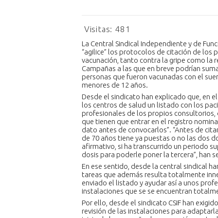
Visitas:
481
La Central Sindical Independiente y de Func
“agilice” los protocolos de citación de los
vacunación, tanto contra la gripe como la re
Campañas a las que en breve podrían sumar
personas que fueron vacunadas con el suer
menores de 12 años.
Desde el sindicato han explicado que, en el
los centros de salud un listado con los pa
profesionales de los propios consultorios,
que tienen que entrar en el registro nomin
dato antes de convocarlos”. “Antes de cit
de 70 años tiene ya puestas o no las dos do
afirmativo, si ha transcurrido un periodo s
dosis para poderle poner la tercera”, han 
En ese sentido, desde la central sindical 
tareas que además resulta totalmente innec
enviado el listado y ayudar así a unos pro
instalaciones que se se encuentran total
Por ello, desde el sindicato CSIF han exigi
revisión de las instalaciones para adaptar