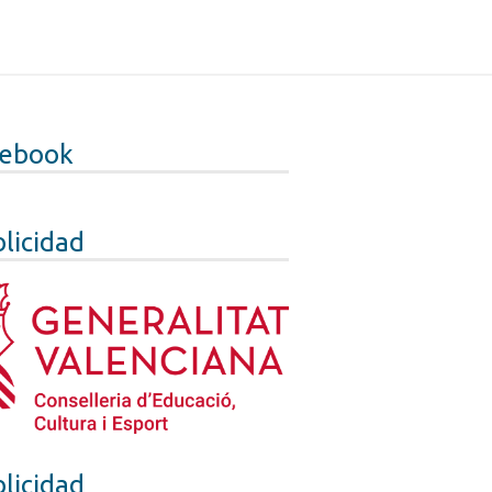
cebook
licidad
licidad