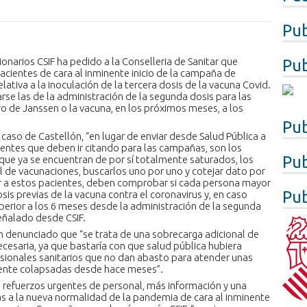
Pub
ionarios CSIF ha pedido a la Conselleria de Sanitar que
Pub
 pacientes de cara al inminente inicio de la campaña de
lativa a la inoculación de la tercera dosis de la vacuna Covid.
se las de la administración de la segunda dosis para las
o de Janssen o la vacuna, en los próximos meses, a los
Pub
 caso de Castellón, “en lugar de enviar desde Salud Pública a
cientes que deben ir citando para las campañas, son los
Pub
 que ya se encuentran de por sí totalmente saturados, los
al de vacunaciones, buscarlos uno por uno y cotejar dato por
ar a estos pacientes, deben comprobar si cada persona mayor
Pub
sis previas de la vacuna contra el coronavirus y, en caso
uperior a los 6 meses desde la administración de la segunda
señalado desde CSIF.
han denunciado que “se trata de una sobrecarga adicional de
esaria, ya que bastaría con que salud pública hubiera
fesionales sanitarios que no dan abasto para atender unas
mente colapsadas desde hace meses”.
do refuerzos urgentes de personal, más información y una
las a la nueva normalidad de la pandemia de cara al inminente