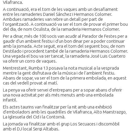
Vilafranca.
A continuació, era el torn de les vaques amb un desafiament
entre les ramaderies Daniel Sánchez i Hermanos Colomer.
Ambdues ramaderies van rebre un detall per part de
l’organització. A continuació va ser el torn de provar el primer bou
del dia, de nom Oculista, de la ramaderia Hermanos Colomer.
Per a dinar, més de 100 socis van acudir al Parador de Festes per a
gaudir d’un ambient festiu i d’un bon dinar per a poder continuar
amb la jornada. Acte seguit, era el torn del següent bou, de nom
Destilado i procedent també de la ramaderia Hermanos Colomer.
Una vegada el bou va ser tancat, la ramaderia José Luis Cuartero
va oferir un corro de vaques.
Mentrestant, Rumba 13 posava la nota musical a la vesprada
mentre la gent disfrutava de la música i de l’ambient festiu.
Abans de sopar, va ser el torn de la primera embolada, en aquest
cas del vedell provat al matí.
La penya va oferir servei d’entrepans per a sopar abans d’oferir
una nova activitat per als més menuts amb una embolada
infantil.
Els actes taurins van finalitzar per la nit amb una exhibició
d’emboladors amb les quadrilles de Vilafranca, Alto Maestrazgo,
La Iglesuela del Cid i la Contornà.
La jornada va finalitzar amb el grup Los Secuaces i discomòbil
amb el DJ local Sergi Altabas.