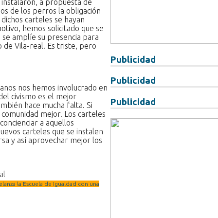
 instalaron, a propuesta de
os de los perros la obligación
dichos carteles se hayan
otivo, hemos solicitado que se
e se amplíe su presencia para
e Vila-real. Es triste, pero
Publicidad
Publicidad
adanos nos hemos involucrado en
el civismo es el mejor
Publicidad
mbién hace mucha falta. Si
comunidad mejor. Los carteles
concienciar a aquellos
evos carteles que se instalen
ersa y así aprovechar mejor los
al
 relanza la Escuela de Igualdad con una