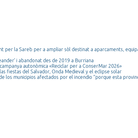
t per la Sareb per a ampliar sòl destinat a aparcaments, equi
ceander' i abandonat des de 2019 a Burriana
 la campanya autonòmica «Reciclar per a ConserMar 2026»
as fiestas del Salvador, Onda Medieval y el eclipse solar
de los municipios afectados por el incendio “porque esta provinc