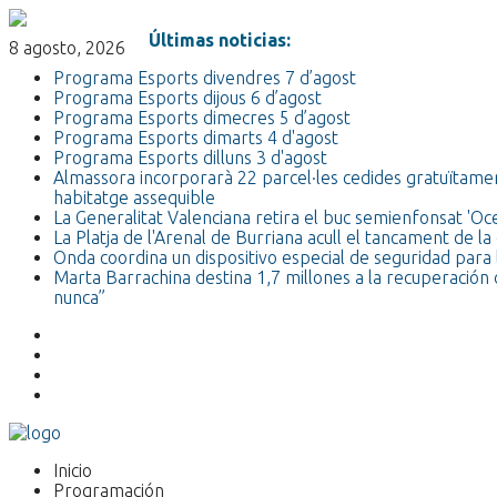
Últimas noticias:
8 agosto, 2026
Programa Esports divendres 7 d’agost
Programa Esports dijous 6 d’agost
Programa Esports dimecres 5 d’agost
Programa Esports dimarts 4 d'agost
Programa Esports dilluns 3 d'agost
Almassora incorporarà 22 parcel·les cedides gratuïtamen
habitatge assequible
La Generalitat Valenciana retira el buc semienfonsat 'O
La Platja de l'Arenal de Burriana acull el tancament de
Onda coordina un dispositivo especial de seguridad para l
Marta Barrachina destina 1,7 millones a la recuperación 
nunca”
Inicio
Programación