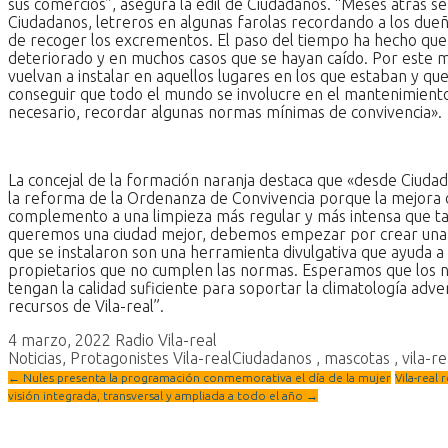
sus comercios”, asegura la edil de Ciudadanos. “Meses atrás se
Ciudadanos, letreros en algunas farolas recordando a los dueñ
de recoger los excrementos. El paso del tiempo ha hecho que 
deteriorado y en muchos casos que se hayan caído. Por este m
vuelvan a instalar en aquellos lugares en los que estaban y qu
conseguir que todo el mundo se involucre en el mantenimiento d
necesario, recordar algunas normas mínimas de convivencia».
La concejal de la formación naranja destaca que «desde Ciud
la reforma de la Ordenanza de Convivencia porque la mejora d
complemento a una limpieza más regular y más intensa que ta
queremos una ciudad mejor, debemos empezar por crear una 
que se instalaron son una herramienta divulgativa que ayuda a 
propietarios que no cumplen las normas. Esperamos que los nu
tengan la calidad suficiente para soportar la climatología adv
recursos de Vila-real”.
4 marzo, 2022
Radio Vila-real
Noticias
,
Protagonistes Vila-real
Ciudadanos
,
mascotas
,
vila-re
←
Nules presenta la programación conmemorativa el día de la mujer
Vila-real
visión integrada, transversal y ampliada a todo el año
→