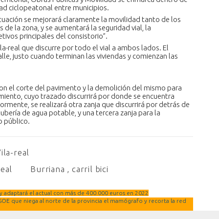
ad ciclopeatonal entre municipios.
uación se mejorará claramente la movilidad tanto de los
 de la zona, y se aumentará la seguridad vial, la
etivos principales del consistorio”.
la-real que discurre por todo el vial a ambos lados. El
alle, justo cuando terminan las viviendas y comienzan las
n el corte del pavimento y la demolición del mismo para
amiento, cuyo trazado discurrirá por donde se encuentra
ormente, se realizará otra zanja que discurrirá por detrás de
 tubería de agua potable, y una tercera zanja para la
o público.
ila-real
real
Burriana
,
carril bici
y adaptará el actual con más de 400.000 euros en 2022
PSOE que niega al norte de la provincia el mamógrafo y recorta la red