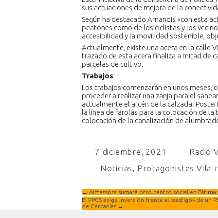
sus actuaciones de mejora de la conectivid
Según ha destacado Arnandis «con esta act
peatones como de los ciclistas y los vecinos
accesibilidad y la movilidad sostenible, obj
Actualmente, existe una acera en la calle Vi
trazado de esta acera finaliza a mitad de c
parcelas de cultivo.
Trabajos
Los trabajos comenzarán en unos meses, co
proceder a realizar una zanja para el sane
actualmente el arcén de la calzada. Posteri
la línea de farolas para la colocación de la
colocación de la canalización de alumbrad
7 diciembre, 2021
Radio V
Noticias
,
Protagonistes Vila-
←
Almassora sumará otro centro social en Fátima 
El PPCS exige inversión frente al «castigo» de un 
de Cercanías
→