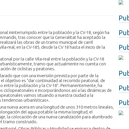
Pub
Pub
tonal ininterrumpido entre la población y la CV-18, según ha
Arnandis, tras conocer que la Generalitat ha aceptado la
ealizará las obras de un tramo municipal de carril
Pub
ila-real, en la CV-185, desde la CV 18 hasta el inicio de la
onal por la calle Vila-real entre la población y la CV-18
a urbanísticamente, tramo que actualmente no cuenta con
lación de ciclistas y peatones.
Pub
larado que con una inversión prevista por parte de la
el objetivo es “dar continuidad al recorrido peatonal, de
ido entre la población y la CV-18”. Permanentemente, ha
Pub
os ciclopeatonales e incorporándonos así a las dinámicas de
lopeatonales vamos situando a nuestra ciudad a la
 tendencias urbanísticas».
Pub
 una nueva acera en una longitud de unos 310 metros lineales,
olongación del agua potable la misma longitud, el
aje, la colocación de una nueva canalización para alumbrado
el tramo construido.
a Territorial, Obras Públicas y Movilidad se enmarca dentro de