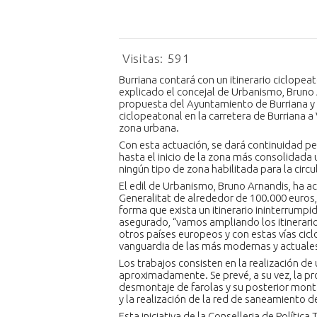
Visitas:
591
Burriana contará con un itinerario ciclopea
explicado el concejal de Urbanismo, Bruno 
propuesta del Ayuntamiento de Burriana y r
ciclopeatonal en la carretera de Burriana a V
zona urbana.
Con esta actuación, se dará continuidad peat
hasta el inicio de la zona más consolidad
ningún tipo de zona habilitada para la circu
El edil de Urbanismo, Bruno Arnandis, ha ac
Generalitat de alrededor de 100.000 euros, 
forma que exista un itinerario ininterrump
asegurado, “vamos ampliando los itinerari
otros países europeos y con estas vías cic
vanguardia de las más modernas y actuales
Los trabajos consisten en la realización de
aproximadamente. Se prevé, a su vez, la pr
desmontaje de farolas y su posterior mont
y la realización de la red de saneamiento d
Esta iniciativa de la Conselleria de Polític