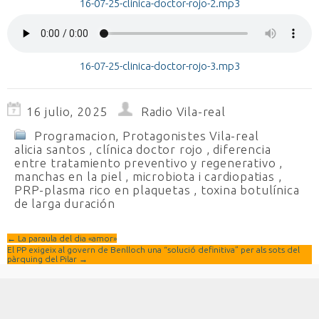
16-07-25-clinica-doctor-rojo-2.mp3
16-07-25-clinica-doctor-rojo-3.mp3
16 julio, 2025
Radio Vila-real
Programacion
,
Protagonistes Vila-real
alicia santos
,
clínica doctor rojo
,
diferencia
entre tratamiento preventivo y regenerativo
,
manchas en la piel
,
microbiota i cardiopatias
,
PRP-plasma rico en plaquetas
,
toxina botulínica
de larga duración
←
La paraula del dia «amor»
El PP exigeix al govern de Benlloch una “solució definitiva” per als sots del
pàrquing del Pilar
→