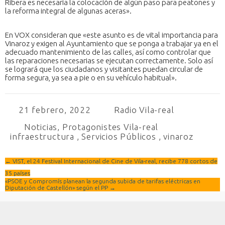
Ribera es necesaria la colocación de algún paso para peatones y
la reforma integral de algunas aceras».
En VOX consideran que «este asunto es de vital importancia para
Vinaroz y exigen al Ayuntamiento que se ponga a trabajar ya en el
adecuado mantenimiento de las calles, así como controlar que
las reparaciones necesarias se ejecutan correctamente. Solo así
se logrará que los ciudadanos y visitantes puedan circular de
forma segura, ya sea a pie o en su vehículo habitual».
21 febrero, 2022
Radio Vila-real
Noticias
,
Protagonistes Vila-real
infraestructura
,
Servicios Públicos
,
vinaroz
←
VIST, el 24 Festival Internacional de Cine de Vila-real, recibe 778 cortos de
35 países
«PSOE y Compromís planean la segunda subida de tarifas eléctricas en
Diputación de Castellón» según el PP
→