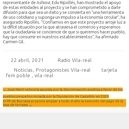
representante de Ashiovi, Edu Ripollés, han mostrado el apoyo
de estas entidades al proyecto y se han comprometido a darle
difusión para que sea un éxito y se convierta en “una herramienta
de uso cotidiano y suponga un impulso a la economía circular”, ha
asegurado Ripollés. “Confiamos en que este proyecto arroje luz a
la difícil situación por la que atraviesa el comercio y esperamos
que la ciudadanía se conciencie de que si queremos hacer pueblo,
hay que consumir en nuestros establecimientos”, ha afirmado
Carmen Gil.
22 abril, 2021
Radio Vila-real
Noticias
,
Protagonistes Vila-real
tarjeta
fem poble
,
vila-real
←
José Martí reitera la apuesta por la discriminación positiva a favor de los
pueblos pequeños iniciada por la Diputación de Castellón en 2020
El PP de Burriana propone ampliar a todo el año la exención del pago de la
tasa de terrazas
→