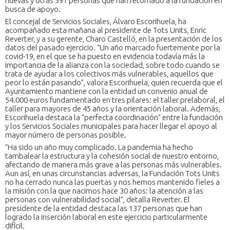
nuevas y otras 391 personas que han retornado a la fundación en
busca de apoyo.
El concejal de Servicios Sociales, Álvaro Escorihuela, ha
acompañado esta mañana al presidente de Tots Units, Enric
Reverter, y a su gerente, Charo Castelló, en la presentación de los
datos del pasado ejercicio. “Un año marcado fuertemente por la
covid-19, en el que se ha puesto en evidencia todavía más la
importancia de la alianza con la sociedad, sobre todo cuando se
trata de ayudar a los colectivos más vulnerables, aquellos que
peor lo están pasando”, valora Escorihuela, quien recuerda que el
Ayuntamiento mantiene con la entidad un convenio anual de
54.000 euros fundamentado en tres pilares: el taller prelaboral, el
taller para mayores de 45 años y la orientación laboral. Además,
Escorihuela destaca la “perfecta coordinación” entre la fundación
y los Servicios Sociales municipales para hacer llegar el apoyo al
mayor número de personas posible.
“Ha sido un año muy complicado. La pandemia ha hecho
tambalear la estructura y la cohesión social de nuestro entorno,
afectando de manera más grave a las personas más vulnerables.
Aun así, en unas circunstancias adversas, la Fundación Tots Units
no ha cerrado nunca las puertas y nos hemos mantenido fieles a
la misión con la que nacimos hace 30 años: la atención a las
personas con vulnerabilidad social”, detalla Reverter. El
presidente de la entidad destaca las 137 personas que han
logrado la inserción laboral en este ejercicio particularmente
difícil.