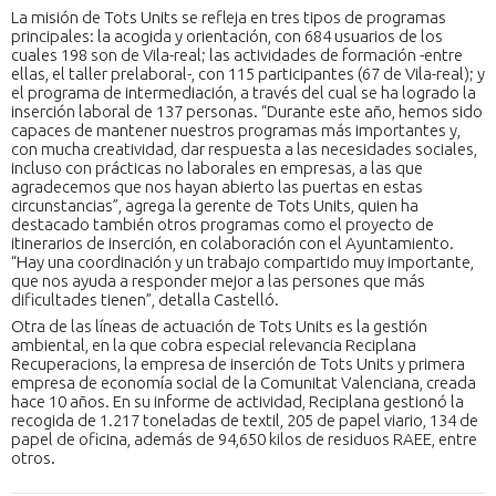
La misión de Tots Units se refleja en tres tipos de programas
principales: la acogida y orientación, con 684 usuarios de los
cuales 198 son de Vila-real; las actividades de formación -entre
ellas, el taller prelaboral-, con 115 participantes (67 de Vila-real); y
el programa de intermediación, a través del cual se ha logrado la
inserción laboral de 137 personas. “Durante este año, hemos sido
capaces de mantener nuestros programas más importantes y,
con mucha creatividad, dar respuesta a las necesidades sociales,
incluso con prácticas no laborales en empresas, a las que
agradecemos que nos hayan abierto las puertas en estas
circunstancias”, agrega la gerente de Tots Units, quien ha
destacado también otros programas como el proyecto de
itinerarios de inserción, en colaboración con el Ayuntamiento.
“Hay una coordinación y un trabajo compartido muy importante,
que nos ayuda a responder mejor a las persones que más
dificultades tienen”, detalla Castelló.
Otra de las líneas de actuación de Tots Units es la gestión
ambiental, en la que cobra especial relevancia Reciplana
Recuperacions, la empresa de inserción de Tots Units y primera
empresa de economía social de la Comunitat Valenciana, creada
hace 10 años. En su informe de actividad, Reciplana gestionó la
recogida de 1.217 toneladas de textil, 205 de papel viario, 134 de
papel de oficina, además de 94,650 kilos de residuos RAEE, entre
otros.