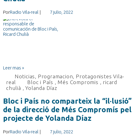
Por
Radio Vila-real
|
7 julio, 2022
Leer mas »
Noticias
,
Programacion
,
Protagonistes Vila-
real
Bloc i País
,
Més Compromis
,
ricard
chulià
,
Yolanda Díaz
Bloc i País no comparteix la “il·lusió”
de la direcció de Més Compromís pel
projecte de Yolanda Díaz
Por
Radio Vila-real
|
7 julio, 2022