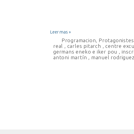
Leer mas »
Programacion
,
Protagonistes 
real
,
carles pitarch
,
centre excu
germans eneko e iker pou
,
inscr
antoni martín
,
manuel rodrigue