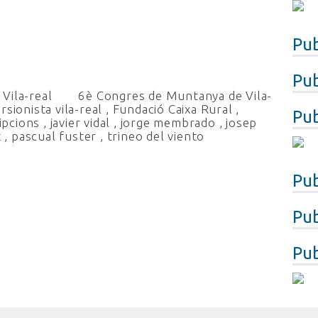
Pub
Pub
Vila-real
6è Congres de Muntanya de Vila-
rsionista vila-real
,
Fundació Caixa Rural
,
Pub
ipcions
,
javier vidal
,
jorge membrado
,
josep
z
,
pascual fuster
,
trineo del viento
Pub
Pub
Pub