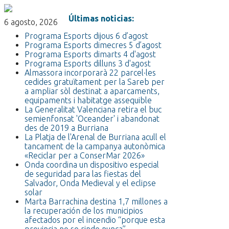
Últimas noticias:
6 agosto, 2026
Programa Esports dijous 6 d’agost
Programa Esports dimecres 5 d’agost
Programa Esports dimarts 4 d'agost
Programa Esports dilluns 3 d'agost
Almassora incorporarà 22 parcel·les
cedides gratuïtament per la Sareb per
a ampliar sòl destinat a aparcaments,
equipaments i habitatge assequible
La Generalitat Valenciana retira el buc
semienfonsat 'Oceander' i abandonat
des de 2019 a Burriana
La Platja de l'Arenal de Burriana acull el
tancament de la campanya autonòmica
«Reciclar per a ConserMar 2026»
Onda coordina un dispositivo especial
de seguridad para las fiestas del
Salvador, Onda Medieval y el eclipse
solar
Marta Barrachina destina 1,7 millones a
la recuperación de los municipios
afectados por el incendio “porque esta