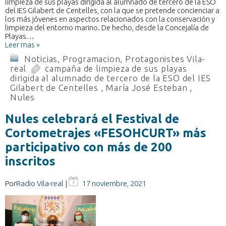
limpieza de sus playas dirigida al alumnado de tercero de la ESO
del IES Gilabert de Centelles, con la que se pretende concienciar a
los más jóvenes en aspectos relacionados con la conservación y
limpieza del entorno marino. De hecho, desde la Concejalía de
Playas…
Leer mas »
Noticias
,
Programacion
,
Protagonistes Vila-
real
campaña de limpieza de sus playas
dirigida al alumnado de tercero de la ESO del IES
Gilabert de Centelles
,
María José Esteban
,
Nules
Nules celebrará el Festival de
Cortometrajes «FESOHCURT» más
participativo con más de 200
inscritos
Por
Radio Vila-real
|
17 noviembre, 2021