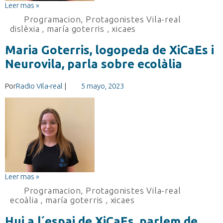
Leer mas »
Programacion
,
Protagonistes Vila-real
dislèxia
,
maría goterris
,
xicaes
Maria Goterris, logopeda de XiCaEs i
Neurovila, parla sobre ecolàlia
Por
Radio Vila-real
|
5 mayo, 2023
Leer mas »
Programacion
,
Protagonistes Vila-real
ecoàlia
,
maría goterris
,
xicaes
Hui a l´espai de XiCaEs, parlem de