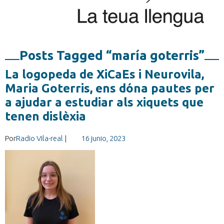
Posts Tagged “maría goterris”
La logopeda de XiCaEs i Neurovila,
Maria Goterris, ens dóna pautes per
a ajudar a estudiar als xiquets que
tenen dislèxia
Por
Radio Vila-real
|
16 junio, 2023