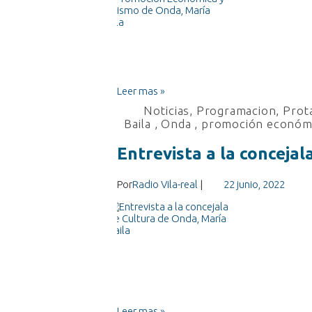
Leer mas »
Noticias
,
Programacion
,
Prota
Baila
,
Onda
,
promoción económ
Entrevista a la concejal
Por
Radio Vila-real
|
22 junio, 2022
Leer mas »