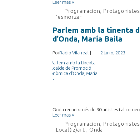
Leer mas »
Programacion
,
Protagonistes 
´esmorzar
Parlem amb la tinenta d
d’Onda, María Baila
Por
Radio Vila-real
|
2 junio, 2023
Onda reuneix més de 30 artistes i al comerç
Leer mas »
Programacion
,
Protagonistes 
Local(iz)art
,
Onda