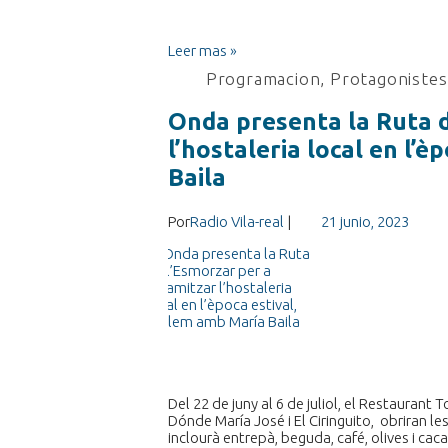
Leer mas »
Programacion
,
Protagonistes 
Onda presenta la Ruta d
l’hostaleria local en l’
Baila
Por
Radio Vila-real
|
21 junio, 2023
Del 22 de juny al 6 de juliol, el Restaurant 
Dónde María José i El Ciringuito, obriran le
inclourà entrepà, beguda, café, olives i cac