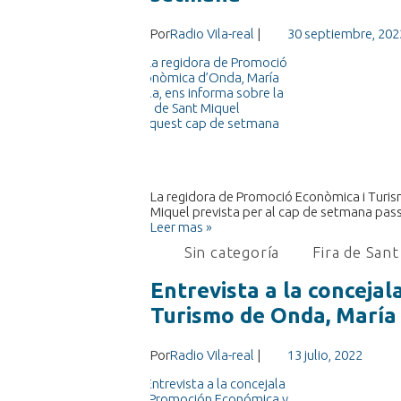
Por
Radio Vila-real
|
30 septiembre, 202
La regidora de Promoció Econòmica i Turism
Miquel prevista per al cap de setmana pas
Leer mas »
Sin categoría
Fira de San
Entrevista a la conceja
Turismo de Onda, María 
Por
Radio Vila-real
|
13 julio, 2022