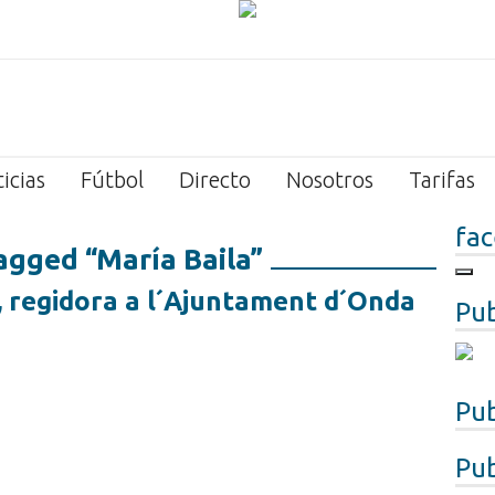
icias
Fútbol
Directo
Nosotros
Tarifas
fa
agged “María Baila”
 regidora a l´Ajuntament d´Onda
Pub
Pub
Pub