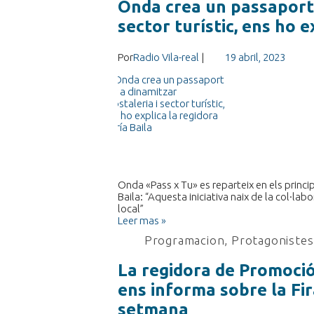
Onda crea un passaport p
sector turístic, ens ho e
Por
Radio Vila-real
|
19 abril, 2023
Onda «Pass x Tu» es reparteix en els prin
Baila: “Aquesta iniciativa naix de la col·la
local”
Leer mas »
Programacion
,
Protagonistes 
La regidora de Promoció
ens informa sobre la Fi
setmana