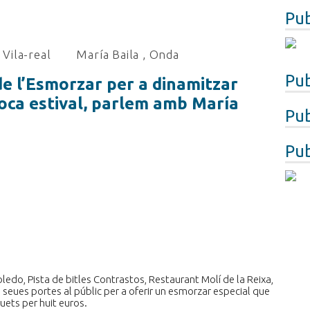
Pub
Vila-real
María Baila
,
Onda
Pub
e l’Esmorzar per a dinamitzar
època estival, parlem amb María
Pub
Pub
Toledo, Pista de bitles Contrastos, Restaurant Molí de la Reixa,
s seues portes al públic per a oferir un esmorzar especial que
auets per huit euros.