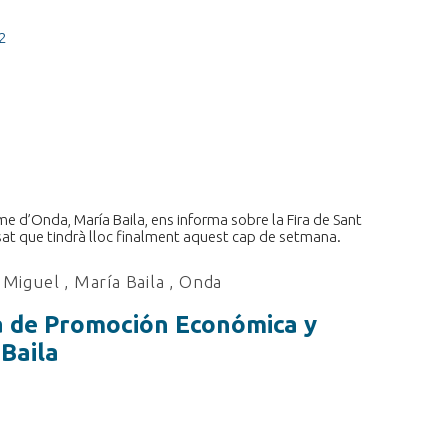
2
e d’Onda, María Baila, ens informa sobre la Fira de Sant
sat que tindrà lloc finalment aquest cap de setmana.
t Miguel
,
María Baila
,
Onda
la de Promoción Económica y
Baila