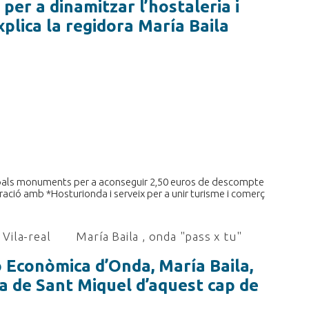
er a dinamitzar l’hostaleria i
xplica la regidora María Baila
cipals monuments per a aconseguir 2,50 euros de descompte
boració amb *Hosturionda i serveix per a unir turisme i comerç
Vila-real
María Baila
,
onda "pass x tu"
 Econòmica d’Onda, María Baila,
ra de Sant Miquel d’aquest cap de