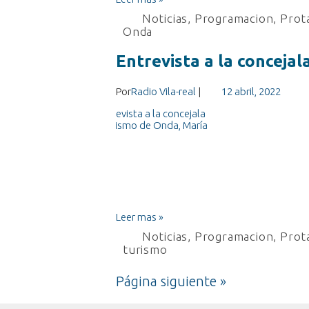
Noticias
,
Programacion
,
Prota
Onda
Entrevista a la concejal
Por
Radio Vila-real
|
12 abril, 2022
Leer mas »
Noticias
,
Programacion
,
Prota
turismo
Página siguiente »