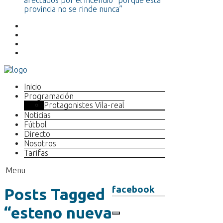
afectados por el incendio “porque esta
provincia no se rinde nunca”
Inicio
Programación
Protagonistes Vila-real
Noticias
Fútbol
Directo
Nosotros
Tarifas
Menu
facebook
Posts Tagged
“esteno nueva