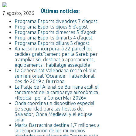
Últimas noticias:
7 agosto, 2026
Programa Esports divendres 7 d’agost
Programa Esports dijous 6 d’agost
Programa Esports dimecres 5 d’agost
Programa Esports dimarts 4 d'agost
Programa Esports dilluns 3 d'agost
Almassora incorporarà 22 parcel·les
cedides gratuïtament per la Sareb per
a ampliar sòl destinat a aparcaments,
equipaments i habitatge assequible
La Generalitat Valenciana retira el buc
semienfonsat 'Oceander' i abandonat
des de 2019 a Burriana
La Platja de l'Arenal de Burriana acull el
tancament de la campanya autonòmica
«Reciclar per a ConserMar 2026»
Onda coordina un dispositivo especial
de seguridad para las fiestas del
Salvador, Onda Medieval y el eclipse
solar
Marta Barrachina destina 1,7 millones a
la recuperación de los municipios