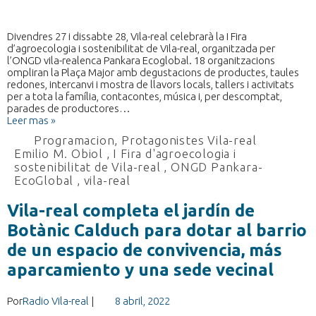
Divendres 27 i dissabte 28, Vila-real celebrarà la I Fira
d’agroecologia i sostenibilitat de Vila-real, organitzada per
l’ONGD vila-realenca Pankara Ecoglobal. 18 organitzacions
ompliran la Plaça Major amb degustacions de productes, taules
redones, intercanvi i mostra de llavors locals, tallers i activitats
per a tota la família, contacontes, música i, per descomptat,
parades de productores…
Leer mas »
Programacion
,
Protagonistes Vila-real
Emilio M. Obiol
,
I Fira d'agroecologia i
sostenibilitat de Vila-real
,
ONGD Pankara-
EcoGlobal
,
vila-real
Vila-real completa el jardín de
Botànic Calduch para dotar al barrio
de un espacio de convivencia, más
aparcamiento y una sede vecinal
Por
Radio Vila-real
|
8 abril, 2022