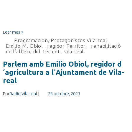
Leer mas »
Programacion
,
Protagonistes Vila-real
Emilio M. Obiol
,
regidor Territori
,
rehabilitació
de l’alberg del Termet
,
vila-real
Parlem amb Emilio Obiol, regidor d
´agricultura a l´Ajuntament de Vila-
real
Por
Radio Vila-real
|
26 octubre, 2023