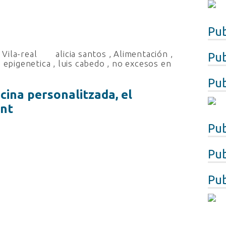
Pub
Vila-real
alicia santos
,
Alimentación
,
Pub
,
epigenetica
,
luis cabedo
,
no excesos en
Pub
icina personalitzada, el
ent
Pub
Pub
Pub