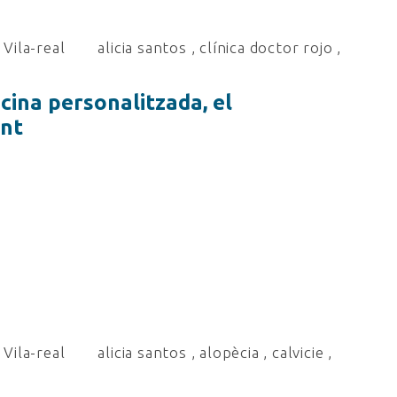
Vila-real
alicia santos
,
clínica doctor rojo
,
icina personalitzada, el
ent
Vila-real
alicia santos
,
alopècia
,
calvicie
,