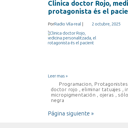
Clinica doctor Rojo, med
protagonista és el paci
Por
Radio Vila-real
|
2 octubre, 2025
Leer mas »
Programacion
,
Protagonistes 
doctor rojo
,
eliminar tatuajes
,
i
micropigmentación
,
ojeras
,
sólo
negra
Página siguiente »