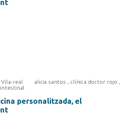
ent
Vila-real
alicia santos
,
clínica doctor rojo
,
intestinal
icina personalitzada, el
ent