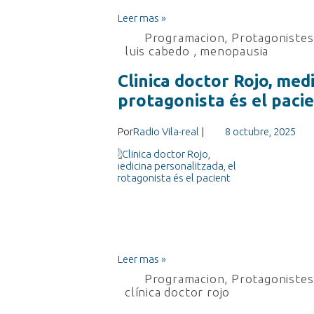
Leer mas »
Programacion
,
Protagonistes 
luis cabedo
,
menopausia
Clinica doctor Rojo, med
protagonista és el paci
Por
Radio Vila-real
|
8 octubre, 2025
Leer mas »
Programacion
,
Protagonistes 
clínica doctor rojo