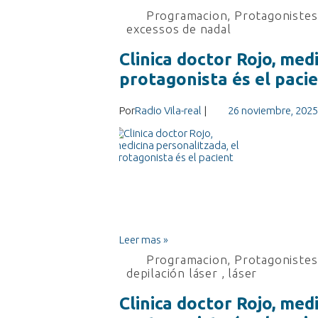
Programacion
,
Protagonistes 
excessos de nadal
Clinica doctor Rojo, med
protagonista és el paci
Por
Radio Vila-real
|
26 noviembre, 2025
Leer mas »
Programacion
,
Protagonistes 
depilación láser
,
láser
Clinica doctor Rojo, med