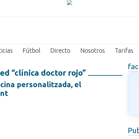
icias
Fútbol
Directo
Nosotros
Tarifas
fa
d “clínica doctor rojo”
icina personalitzada, el
ent
Pub