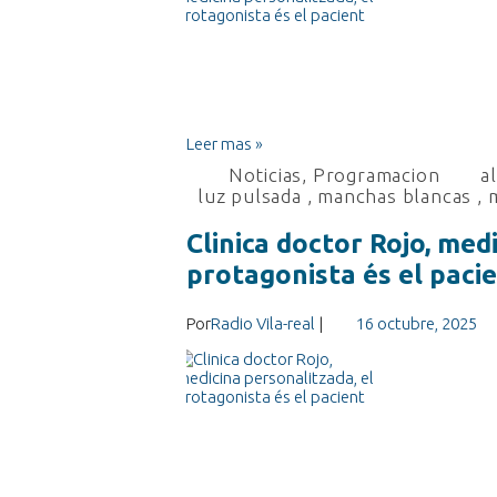
Leer mas »
Noticias
,
Programacion
a
luz pulsada
,
manchas blancas
,
Clinica doctor Rojo, med
protagonista és el paci
Por
Radio Vila-real
|
16 octubre, 2025