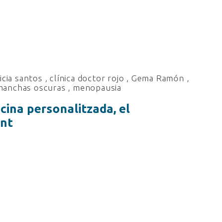
licia santos
,
clínica doctor rojo
,
Gema Ramón
,
manchas oscuras
,
menopausia
icina personalitzada, el
ent