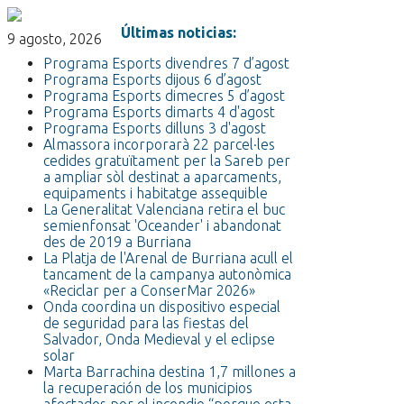
Últimas noticias:
9 agosto, 2026
Programa Esports divendres 7 d’agost
Programa Esports dijous 6 d’agost
Programa Esports dimecres 5 d’agost
Programa Esports dimarts 4 d'agost
Programa Esports dilluns 3 d'agost
Almassora incorporarà 22 parcel·les
cedides gratuïtament per la Sareb per
a ampliar sòl destinat a aparcaments,
equipaments i habitatge assequible
La Generalitat Valenciana retira el buc
semienfonsat 'Oceander' i abandonat
des de 2019 a Burriana
La Platja de l'Arenal de Burriana acull el
tancament de la campanya autonòmica
«Reciclar per a ConserMar 2026»
Onda coordina un dispositivo especial
de seguridad para las fiestas del
Salvador, Onda Medieval y el eclipse
solar
Marta Barrachina destina 1,7 millones a
la recuperación de los municipios