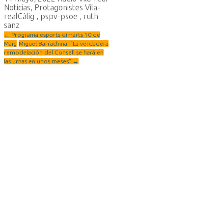
Noticias
,
Protagonistes Vila-
real
Càlig
,
pspv-psoe
,
ruth
sanz
←
Programa esports dimarts 10 de
Maig
Miguel Barrachina: “La verdadera
remodelación del Consell se hará en
las urnas en unos meses”
→