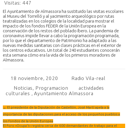
Visitas:
447
El Ayuntamiento de Almassora ha sustituido las visitas escolares
al Museu del Torrelló y al yacimiento arqueológico por rutas
teatralizadas en los colegios de la localidad para mostrar el
impacto de los fondos FEDER de la Unión Europea en la
conservación de los restos del poblado íbero. La pandemia de
coronavirus impide llevar a cabo la programación programada,
por lo que el departamento de Patrimonio ha adaptado a las
nuevas medidas sanitarias con clases prácticas en el exterior de
los centros educativos. Un total de 240 estudiantes conocerán
esta semana cómo era la vida de los primeros moradores de
Almassora.
18 noviembre, 2020
Radio Vila-real
Noticias
,
Programacion
actividades
culturales
,
Ayuntamiento Almassora
←
El presidente de la Diputación de Castellón, José Martí apela a la
importancia de las diputaciones para el acceso de los pequeños pueblos a
los fondos de la Unión Europea
El Foro «Ocupa’t» registra cerca de 600 demandantes de trabajo para el