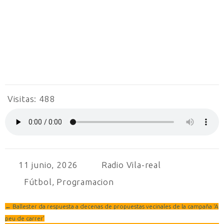
Visitas:
488
11 junio, 2026
Radio Vila-real
Fútbol
,
Programacion
←
Ballester da respuesta a decenas de propuestas vecinales de la campaña ‘A
peu de carrer’