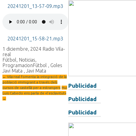
20241201_13-57-09.mp3
20241201_15-58-21.mp3
1 diciembre, 2024
Radio Vila-
real
Fútbol
,
Noticias
,
Programacion
Fútbol
,
Goles
Javi Mata
,
Javi Mata
←
Vila-real fomenta la integració de la
població immigrant a través dels
Publicidad
cursos de castellà per a estrangers
Hui
Luis Cabedo ens parla de «l’esclavitut»
Publicidad
→
Publicidad