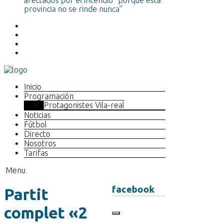
afectados por el incendio “porque esta
provincia no se rinde nunca”
Inicio
Programación
Protagonistes Vila-real
Noticias
Fútbol
Directo
Nosotros
Tarifas
Menu
facebook
Partit
complet «2