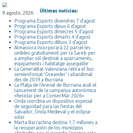
Últimas noticias:
9 agosto, 2026
Programa Esports divendres 7 d’agost
Programa Esports dijous 6 d’agost
Programa Esports dimecres 5 d’agost
Programa Esports dimarts 4 d'agost
Programa Esports dilluns 3 d'agost
Almassora incorporarà 22 parcel·les
cedides gratuïtament per la Sareb per
a ampliar sòl destinat a aparcaments,
equipaments i habitatge assequible
La Generalitat Valenciana retira el buc
semienfonsat 'Oceander' i abandonat
des de 2019 a Burriana
La Platja de l'Arenal de Burriana acull el
tancament de la campanya autonòmica
«Reciclar per a ConserMar 2026»
Onda coordina un dispositivo especial
de seguridad para las fiestas del
Salvador, Onda Medieval y el eclipse
solar
Marta Barrachina destina 1,7 millones a
la recuperación de los municipios