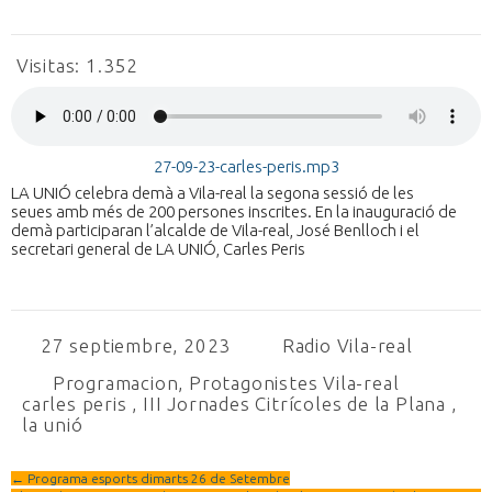
Visitas:
1.352
27-09-23-carles-peris.mp3
LA UNIÓ celebra demà a Vila-real la segona sessió de les
seues amb més de 200 persones inscrites. En la inauguració de
demà participaran l’alcalde de Vila-real, José Benlloch i el
secretari general de LA UNIÓ, Carles Peris
27 septiembre, 2023
Radio Vila-real
Programacion
,
Protagonistes Vila-real
carles peris
,
III Jornades Citrícoles de la Plana
,
la unió
←
Programa esports dimarts 26 de Setembre